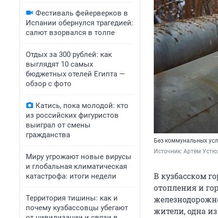
Фестиваль фейерверков в
Испании обернулся трагедией:
салют взорвался в толпе
Отдых за 300 рублей: как
выглядят 10 самых
бюджетных отелей Египта —
обзор с фото
Катись, пока молодой: кто
из российских фигуристов
выиграл от смены
гражданства
Без коммунальных усл
Источник: 
Артём Устю
Миру угрожают новые вирусы
и глобальная климатическая
В кузбасском г
катастрофа: итоги недели
отопления и го
Территория тишины: как и
железнодорожно
почему кузбассовцы убегают
жители, одна из
от цивилизации и связи в