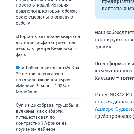
предприятия
нового открыл! История
Калтана и мэ
арахнолога, который обожает
свою смертельно опасную
работу
Наш собеседник
«Портал в ад» возле квартала
планируют заве
юстиции: асфальт ушел под
сроки».
землю в центре Кемерова —
фото
По информации
«Люблю выигрывать!» Как
коммунального 
39-летняя парикмахер
Калтане — пяти
покорила жюри конкурса
«Миссис Земля — 2026» в
Малайзии
Ранее NGS42.RU
повреждения н
Суп из дикобраза, трущобы и
Анжеро-Суджен
вулканы: как сибиряк
трубопроводах
путешествовал по
контрастной Африке на
круизном лайнере