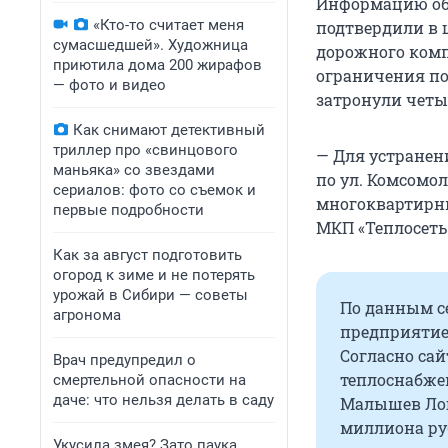
Информацию об
«Кто-то считает меня
подтвердили в 
сумасшедшей». Художница
дорожного комп
приютила дома 200 жирафов
ограничения по
— фото и видео
затронули четы
Как снимают детективный
триллер про «свинцового
— Для устранен
маньяка» со звездами
по ул. Комсомо
сериалов: фото со съемок и
многоквартирных
первые подробности
МКП «Теплосеть
Как за август подготовить
огород к зиме и не потерять
урожай в Сибири — советы
По данным с
агронома
предприятие 
Согласно сай
Врач предупредил о
теплоснабжен
смертельной опасности на
даче: что нельзя делать в саду
Малышев Лог.
миллиона ру
Укусила змея? Зато паука