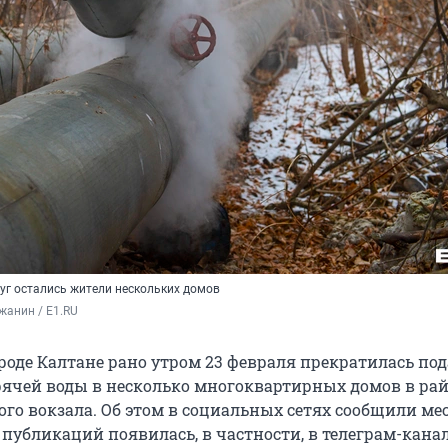
уг остались жители нескольких домов
жанин / E1.RU
ороде Калтане рано утром 23 февраля прекратилась по
рячей воды в несколько многоквартирных домов в ра
го вокзала. Об этом в социальных сетях сообщили ме
 публикаций появилась, в частности, в телеграм-кана