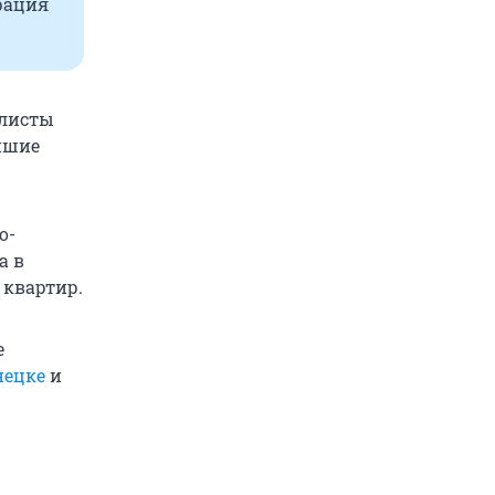
рация
алисты
йшие
о-
а в
 квартир.
е
нецке
и