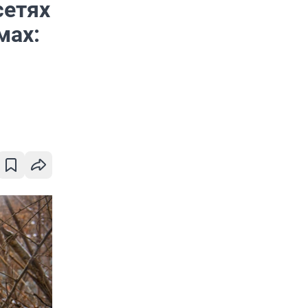
сетях
мах: