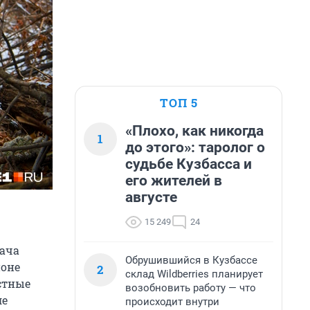
ТОП 5
«Плохо, как никогда
1
до этого»: таролог о
судьбе Кузбасса и
его жителей в
августе
15 249
24
дача
Обрушившийся в Кузбассе
йоне
2
склад Wildberries планирует
стные
возобновить работу — что
ле
происходит внутри