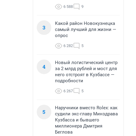
6 588
9
Какой район Новокузнецка
3
самый лучший для жизни —
опрос
6 282
5
Новый логистический центр
4
за 2 млрд рублей и мост для
него отстроят в Кузбассе —
подробности
6 267
5
Наручники вместо Rolex: как
5
судили экс-главу Минздрава
Кузбасса и бывшего
миллионера Дмитрия
Беглова