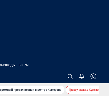
ОМОКОДЫ
ИГРЫ
громный провал возник в центре Кемерова
Трассу между Кузбассом и 