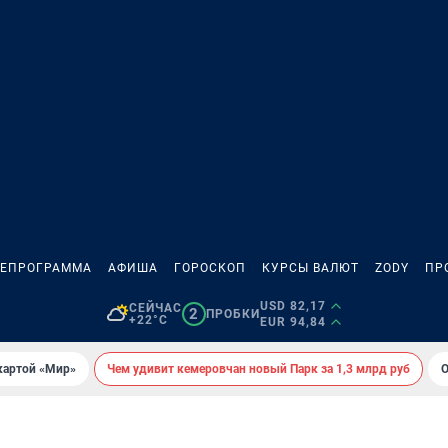
ЛЕПРОГРАММА
АФИША
ГОРОСКОП
КУРСЫ ВАЛЮТ
ZODY
ПР
USD 82,17
СЕЙЧАС
2
ПРОБКИ
+22°C
EUR 94,84
картой «Мир»
Чем удивит кемеровчан новый Парк за 1,3 млрд руб
О