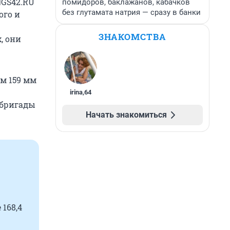
NGS42.RU
помидоров, баклажанов, кабачков
без глутамата натрия — сразу в банки
ого и
ЗНАКОМСТВА
, они
м 159 мм
irina
,
64
е бригады
Начать знакомиться
168,4