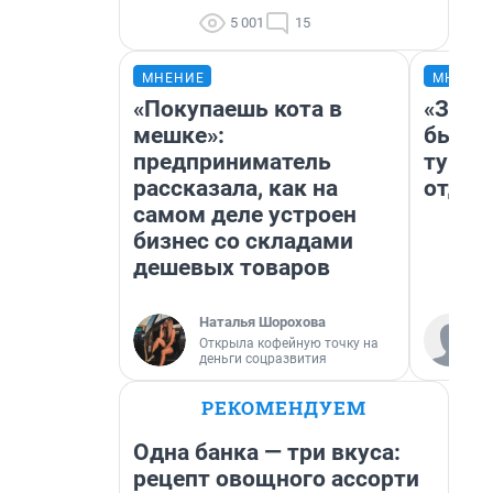
5 001
15
МНЕНИЕ
МНЕНИ
«Покупаешь кота в
«За н
мешке»:
были 
предприниматель
турис
рассказала, как на
отдых
самом деле устроен
бизнес со складами
дешевых товаров
Наталья Шорохова
Открыла кофейную точку на
деньги соцразвития
РЕКОМЕНДУЕМ
Одна банка — три вкуса:
рецепт овощного ассорти