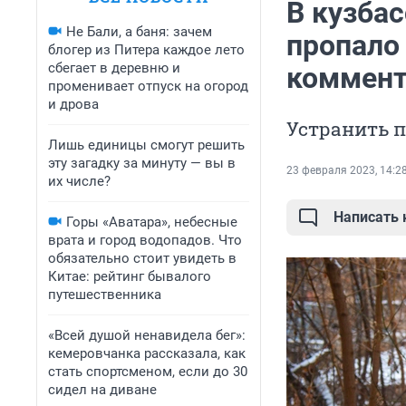
В кузбас
Не Бали, а баня: зачем
пропало
блогер из Питера каждое лето
сбегает в деревню и
коммент
променивает отпуск на огород
и дрова
Устранить 
Лишь единицы смогут решить
эту загадку за минуту — вы в
23 февраля 2023, 14:2
их числе?
Написать
Горы «Аватара», небесные
врата и город водопадов. Что
обязательно стоит увидеть в
Китае: рейтинг бывалого
путешественника
«Всей душой ненавидела бег»:
кемеровчанка рассказала, как
стать спортсменом, если до 30
сидел на диване