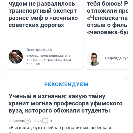
чудом не развалилось:
тебя боюсь! Ра
транспортный эксперт
отложили прок
разнес миф о «вечных»
«Человека-пау
советских дорогах
отзыв о фильм
«человека-бул
Олег Арефьев
Блогер, предприниматель,
Надежда Губар
владелец в транспортном
бизнесе
РЕКОМЕНДУЕМ
Ученый в изгнании: какую тайну
хранит могила профессора уфимского
вуза, которого обожали студенты
17 часов
8 025
3
«Выглядит, будто сейчас развалится»: ребенка из