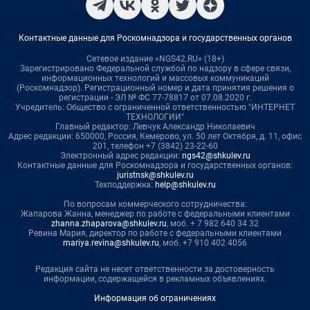
Контактные данные для Роскомнадзора и государственных органов
Сетевое издание «NGS42.RU» (18+)
Зарегистрировано Федеральной службой по надзору в сфере связи,
информационных технологий и массовых коммуникаций
(Роскомнадзор). Регистрационный номер и дата принятия решения о
регистрации - ЭЛ № ФС 77-78817 от 07.08.2020 г.
Учредитель: Общество с ограниченной ответственностью "ИНТЕРНЕТ
ТЕХНОЛОГИИ"
Главный редактор: Левчук Александр Николаевич
Адрес редакции: 650000, Россия, Кемерово, ул. 50 лет Октября, д. 11, офис
201, телефон +7 (3842) 23-22-60
Электронный адрес редакции:
ngs42@shkulev.ru
Контактные данные для Роскомнадзора и государственных органов:
juristnsk@shkulev.ru
Техподдержка:
help@shkulev.ru
По вопросам коммерческого сотрудничества:
Жапарова Жанна, менеджер по работе с федеральными клиентами
zhanna.zhaparova@shkulev.ru
, моб. + 7 982 640 34 32
Ревина Мария, директор по работе с федеральными клиентами
mariya.revina@shkulev.ru
, моб. +7 910 402 4056
Редакция сайта не несет ответственности за достоверность
информации, содержащейся в рекламных объявлениях.
Информация об ограничениях