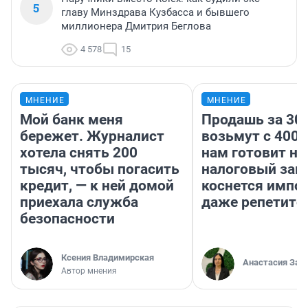
5
главу Минздрава Кузбасса и бывшего
миллионера Дмитрия Беглова
4 578
15
МНЕНИЕ
МНЕНИЕ
Мой банк меня
Продашь за 300
бережет. Журналист
возьмут с 4000
хотела снять 200
нам готовит н
тысяч, чтобы погасить
налоговый зако
кредит, — к ней домой
коснется импор
приехала служба
даже репетито
безопасности
Ксения Владимирская
Анастасия Зав
Автор мнения