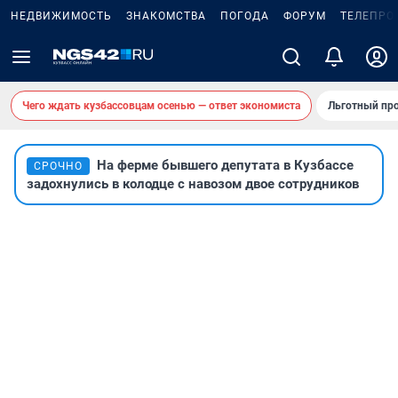
НЕДВИЖИМОСТЬ
ЗНАКОМСТВА
ПОГОДА
ФОРУМ
ТЕЛЕПРО
Чего ждать кузбассовцам осенью — ответ экономиста
Льготный про
На ферме бывшего депутата в Кузбассе
СРОЧНО
задохнулись в колодце с навозом двое сотрудников