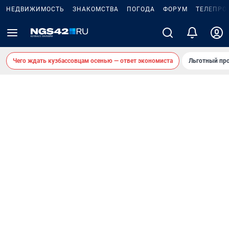
НЕДВИЖИМОСТЬ
ЗНАКОМСТВА
ПОГОДА
ФОРУМ
ТЕЛЕПРО
Чего ждать кузбассовцам осенью — ответ экономиста
Льготный про