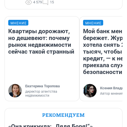
4 579
15
МНЕНИЕ
МНЕНИЕ
Квартиры дорожают,
Мой банк меня
но дешевеют: почему
бережет. Журн
рынок недвижимости
хотела снять 2
сейчас такой странный
тысяч, чтобы п
кредит, — к не
приехала служ
безопасности
Екатерина Торопова
Ксения Владим
директор агентства
Автор мнения
недвижимости
РЕКОМЕНДУЕМ
«Она крикнула: „Дядя Боря!“»