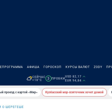
ЛЕПРОГРАММА
АФИША
ГОРОСКОП
КУРСЫ ВАЛЮТ
ZODY
ПР
USD 82,17
СЕЙЧАС
3
ПРОБКИ
+18°C
EUR 94,84
ый проезд с картой «Мир»
Кузбасский мэр-взяточник хочет домой
И О ШЕРЕГЕШЕ