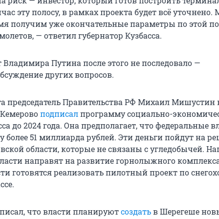
а риск — инвестор, который готов построить терминал
час эту полосу, в рамках проекта будет всё уточнено. 
я получим уже окончательные параметры по этой по
олетов, — ответил губернатор Кузбасса.
 Владимира Путина после этого не последовало —
бсуждение других вопросов.
та председатель Правительства РФ Михаил Мишустин в
в Кемерово
подписал
программу социально-экономиче
са до 2024 года. Она предполагает, что федеральные в
у более 51 миллиарда рублей. Эти деньги пойдут на р
вской области, которые не связаны с угледобычей. На
власти направят на развитие горнолыжного комплекс
сти готовятся реализовать пилотный проект по снего
ссе.
 писал, что власти планируют
создать
в Шерегеше нов