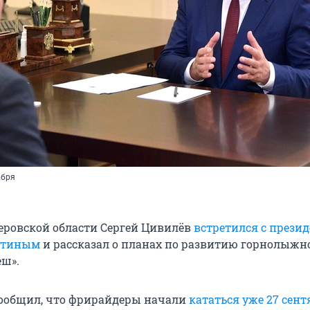
ября
еровской области Сергей Цивилёв
встретился с прези
утиным
и рассказал о планах по развитию горнолыжн
еш».
сообщил, что фрирайдеры начали
кататься уже 27 сент