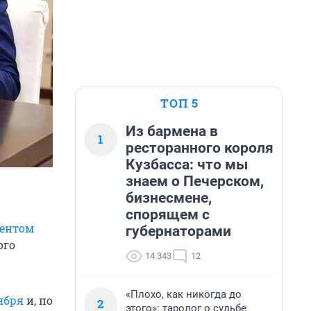
ТОП 5
Из бармена в
1
ресторанного короля
Кузбасса: что мы
знаем о Печерском,
бизнесмене,
спорящем с
дентом
губернаторами
ого
14 343
12
«Плохо, как никогда до
ября
и, по
2
этого»: таролог о судьбе