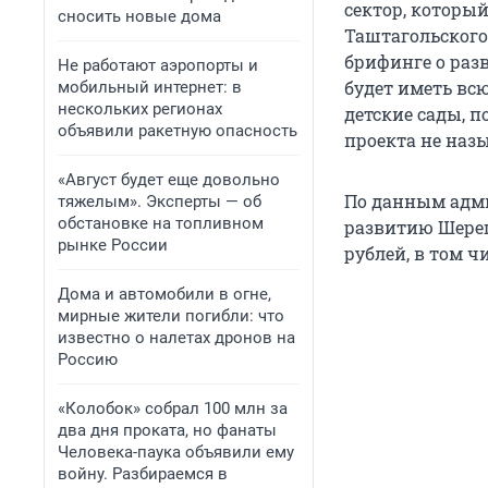
сектор, который
сносить новые дома
Таштагольского
брифинге о раз
Не работают аэропорты и
будет иметь вс
мобильный интернет: в
нескольких регионах
детские сады, 
объявили ракетную опасность
проекта не наз
«Август будет еще довольно
По данным адми
тяжелым». Эксперты — об
обстановке на топливном
развитию Шерег
рынке России
рублей, в том ч
Дома и автомобили в огне,
мирные жители погибли: что
известно о налетах дронов на
Россию
«Колобок» собрал 100 млн за
два дня проката, но фанаты
Человека-паука объявили ему
войну. Разбираемся в