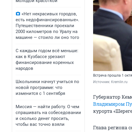
молодой красоткой
«Нет некрасивых городов,
есть недофинансированные».
Путешественники проехали
2000 километров по Уралу на
машине — стоило ли оно того
С каждым годом всё меньше:
как в Кузбассе урезают
финансирование коренных
народов
Встреча прошла 1 окт
Школьники начнут учиться по
Источник: 
Kremlin.ru
новой программе: что
изменится с 1 сентября
Губернатор Кем
Владимиром П
Миссия — найти работу. О чем
курорта «Шерег
спрашивать на собеседовании
и сколько денег просить,
чтобы вас точно взяли
Глава региона 