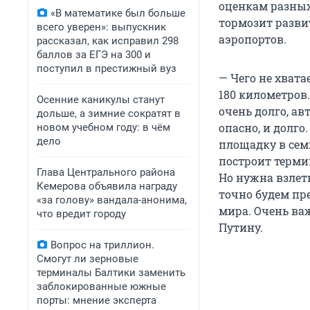
оценкам разных
«В математике был больше
тормозит разви
всего уверен»: выпускник
аэропортов.
рассказал, как исправил 298
баллов за ЕГЭ на 300 и
поступил в престижный вуз
— Чего не хват
180 километров
Осенние каникулы станут
очень долго, ав
дольше, а зимние сократят в
опасно, и долг
новом учебном году: в чём
дело
площадку в семи
построит терми
Глава Центрального района
Но нужна взлет
Кемерова объявила награду
точно будем пр
«за голову» вандала-анонима,
мира. Очень ва
что вредит городу
Путину.
Вопрос на триллион.
Смогут ли зерновые
терминалы Балтики заменить
заблокированные южные
порты: мнение эксперта