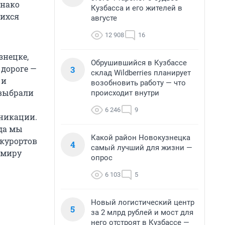
днако
Кузбасса и его жителей в
щихся
августе
12 908
16
знецке,
Обрушившийся в Кузбассе
 дороге —
3
склад Wildberries планирует
 и
возобновить работу — что
 выбрали
происходит внутри
6 246
9
уникации.
гда мы
Какой район Новокузнецка
 курортов
4
самый лучший для жизни —
имиру
опрос
6 103
5
Новый логистический центр
5
за 2 млрд рублей и мост для
него отстроят в Кузбассе —