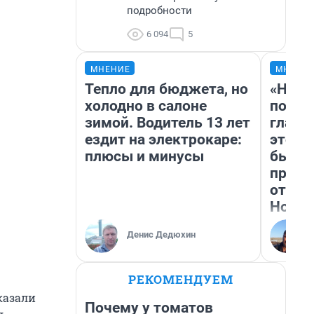
подробности
6 094
5
МНЕНИЕ
МНЕНИ
Тепло для бюджета, но
«Нико
холодно в салоне
побед
зимой. Водитель 13 лет
главн
ездит на электрокаре:
этого
плюсы и минусы
бьет 
прока
отзыв
Нолан
Денис Дедюхин
РЕКОМЕНДУЕМ
казали
Почему у томатов