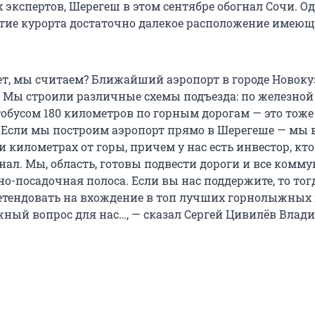
 экспертов, Шерегеш в этом сентябре обогнал Сочи. О
тие курорта достаточно далекое расположение имею
ает, мы считаем? Ближайший аэропорт в городе Новоку
. Мы строили различные схемы подъезда: по железной
тобусом 180 километров по горным дорогам — это тоже
о. Если мы построим аэропорт прямо в Шерегеше — мы
 километрах от горы, причем у нас есть инвестор, кто
нал. Мы, область, готовы подвести дороги и все комм
но-посадочная полоса. Если вы нас поддержите, то то
етендовать на вхождение в топ лучших горнолыжных
жный вопрос для нас…, — сказал Сергей Цивилёв Влад