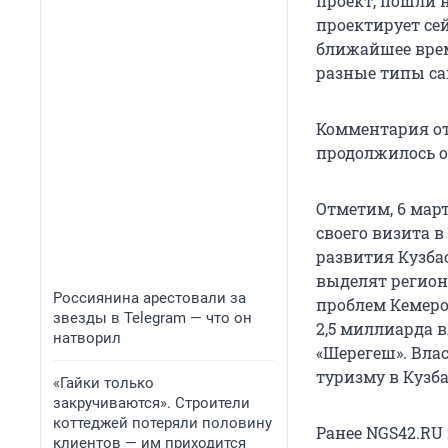
проект, пошли н
проектирует сей
ближайшее врем
разные типы сам
Комментария от
продолжилось о
Отметим, 6 мар
своего визита 
развития Кузбас
выделят регион
Россиянина арестовали за
проблем Кемеро
звезды в Telegram — что он
2,5 миллиарда 
натворил
«Шерегеш». Вла
туризму в Кузба
«Гайки только
закручиваются». Строители
коттеджей потеряли половину
Ранее NGS42.RU
клиентов — им приходится