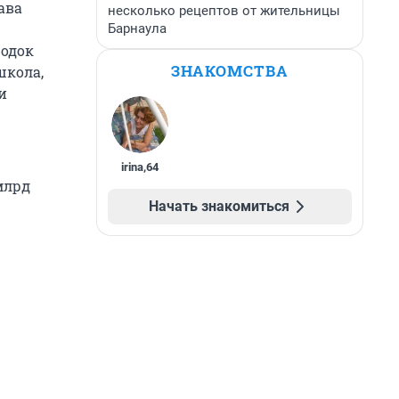
ава
несколько рецептов от жительницы
Барнаула
родок
ЗНАКОМСТВА
школа,
и
irina
,
64
млрд
Начать знакомиться