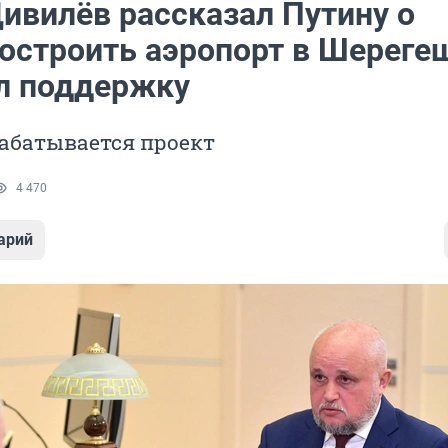
Цивилёв рассказал Путину о
построить аэропорт в Шерегеш
л поддержку
абатывается проект
4 470
арий