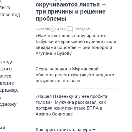
,
скручиваются листья —
Мы в
три причины и решение
лосе под
проблемы
6 часов
4 588
Обсудить
«Нам не хотелось популярности».
Бабушки из уральской глубинки стали
звездами соцсетей — они покорили
Агутина и Бузову
 ходе
ского
Сезон черники в Мурманской
области: рецепт хрустящего ягодного
ласти
штруделя за полчаса
ешение
пример,
«Нашел Наденьку, а у нее пробита
а
голова». Мужчина рассказал, как
ходному
потерял жену при атаке БПЛА в
Архипо-Осиповке
ый
Как приготовить хачапури —