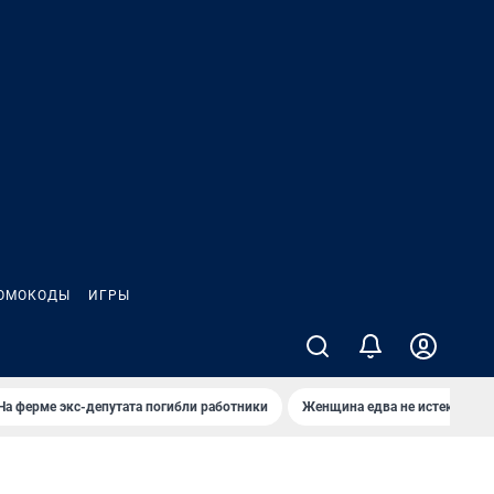
ОМОКОДЫ
ИГРЫ
На ферме экс-депутата погибли работники
Женщина едва не истекла кро