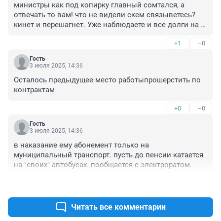
министры как под копирку главный сомтался, а 
отвечать то вам! что не видели скем связыветесь? 
кинет и перешагнет. Уже наблюдаете и все долги на 
вас, а он не при делах. Человеку под 50 лет ,а видимо 
+1
–0
только за папкиной спиной и сидел. Нафотках как в 
первый раз видит схемы-идеальный кандидат для 
Гость
подставы. Что папа ему не подсказал?
3 июля 2025, 14:36
Осталось предыдущее место работыпрошерстить по 
контрактам
+0
–0
Гость
3 июля 2025, 14:36
в наказание ему абонемент только на 
муниципальный транспорт. пусть до пенсии катается 
на "своих" автобусах. пообщается с электроратом.
+1
–0
Читать все комментарии