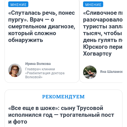
МНЕНИЕ
МНЕНИЕ
«Спуталась речь, понес
«Сливочное пи
пургу». Врач — о
разочаровало»
смертельном диагнозе,
туристы запла
который сложно
тысяч, чтобы 
обнаружить
день гулять по
Юрского перио
Хогвартсу
Ирина Волкова
Главврач клиники
Яна Шаламова
«Реабилитация доктора
Волковой»
РЕКОМЕНДУЕМ
«Все еще в шоке»: сыну Трусовой
исполнился год — трогательный пост
и фото