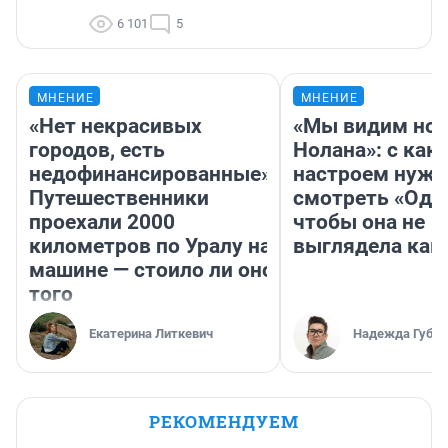
6 101
5
МНЕНИЕ
МНЕНИЕ
«Нет некрасивых
«Мы видим нов
городов, есть
Нолана»: с как
недофинансированные».
настроем нужн
Путешественники
смотреть «Оди
проехали 2000
чтобы она не
километров по Уралу на
выглядела как
машине — стоило ли оно
того
Екатерина Литкевич
Надежда Губар
РЕКОМЕНДУЕМ