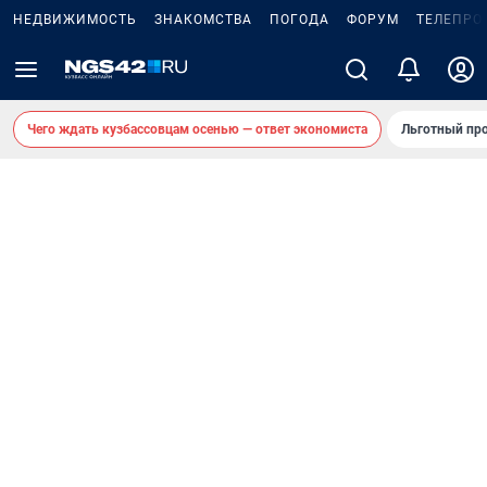
НЕДВИЖИМОСТЬ
ЗНАКОМСТВА
ПОГОДА
ФОРУМ
ТЕЛЕПРО
Чего ждать кузбассовцам осенью — ответ экономиста
Льготный про