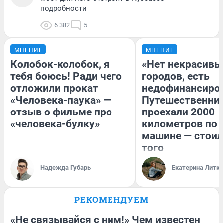
подробности
6 382
5
МНЕНИЕ
МНЕНИЕ
Колобок-колобок, я
«Нет некрасивы
тебя боюсь! Ради чего
городов, есть
отложили прокат
недофинансиро
«Человека-паука» —
Путешественни
отзыв о фильме про
проехали 2000
«человека-булку»
километров по 
машине — стоил
того
Надежда Губарь
Екатерина Литк
РЕКОМЕНДУЕМ
«Не связывайся с ним!» Чем известен