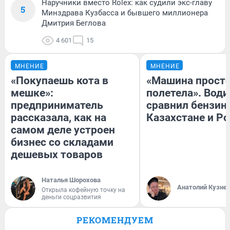
Наручники вместо Rolex: как судили экс-главу
5
Минздрава Кузбасса и бывшего миллионера
Дмитрия Беглова
4 601
15
МНЕНИЕ
МНЕНИЕ
«Покупаешь кота в
«Машина прост
мешке»:
полетела». Води
предприниматель
сравнил бензин
рассказала, как на
Казахстане и Р
самом деле устроен
бизнес со складами
дешевых товаров
Наталья Шорохова
Анатолий Кузне
Открыла кофейную точку на
деньги соцразвития
РЕКОМЕНДУЕМ