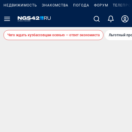
НЕДВИЖИМОСТЬ
ЗНАКОМСТВА
ПОГОДА
ФОРУМ
ТЕЛЕПРО
Чего ждать кузбассовцам осенью — ответ экономиста
Льготный про