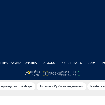
ЛЕПРОГРАММА
АФИША
ГОРОСКОП
КУРСЫ ВАЛЮТ
ZODY
ПР
USD 81,41
СЕЙЧАС
4
ПРОБКИ
+17°C
EUR 94,06
 проезд с картой «Мир»
Топливо в Кузбассе подешевело
Кузбасски