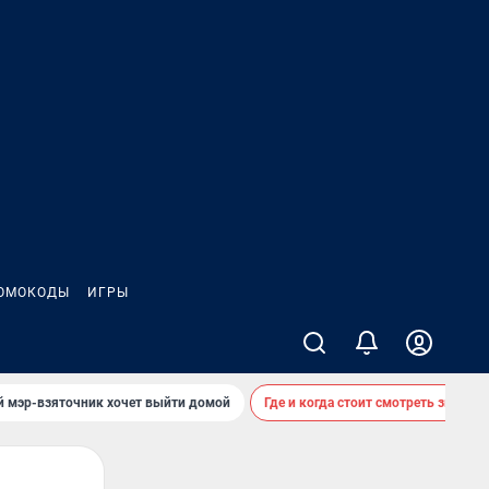
ОМОКОДЫ
ИГРЫ
й мэр-взяточник хочет выйти домой
Где и когда стоит смотреть звездоп