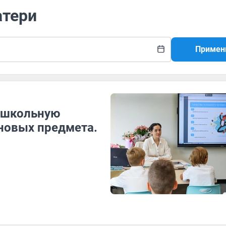
атери
Примен
в школьную
 новых предмета.