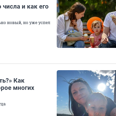
 числа и как его
но новый, но уже успел
ть?» Как
орое многих
тца