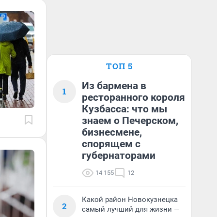
ТОП 5
Из бармена в
1
ресторанного короля
Кузбасса: что мы
знаем о Печерском,
бизнесмене,
спорящем с
губернаторами
14 155
12
Какой район Новокузнецка
2
самый лучший для жизни —