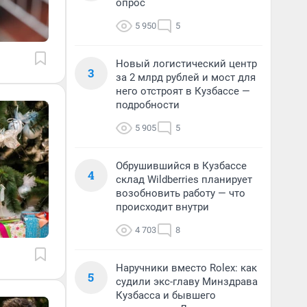
опрос
5 950
5
Новый логистический центр
3
за 2 млрд рублей и мост для
него отстроят в Кузбассе —
подробности
5 905
5
Обрушившийся в Кузбассе
4
склад Wildberries планирует
возобновить работу — что
происходит внутри
4 703
8
Наручники вместо Rolex: как
5
судили экс-главу Минздрава
Кузбасса и бывшего