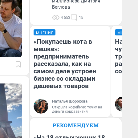
миллионера Дмитрия
Беглова
4 553
15
МНЕНИЕ
МНЕНИЕ
«Покупаешь кота в
Наслед
мешке»:
чудом 
предприниматель
трансп
рассказала, как на
разнес
самом деле устроен
советс
бизнес со складами
дешевых товаров
Ол
Наталья Шорохова
Бл
Открыла кофейную точку на
вл
деньги соцразвития
би
РЕКОМЕНДУЕМ
«На 18 отдыхающих 18