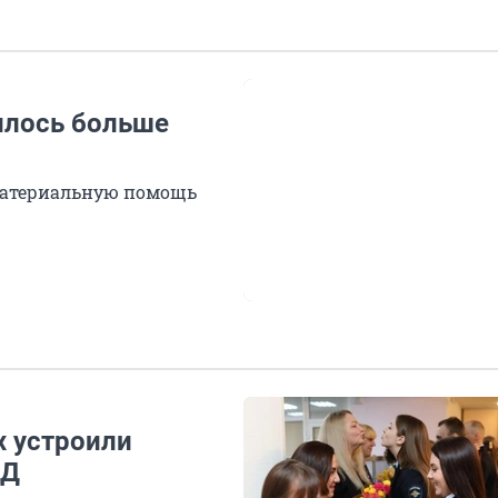
илось больше
материальную помощь
 устроили
ВД