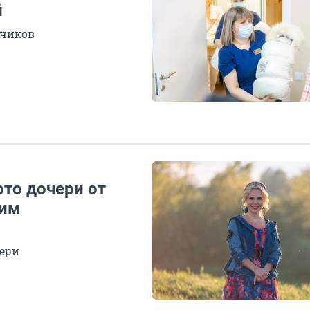
й
ьчиков
то дочери от
рим
тери