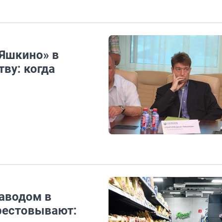
«Яшкино» в
тву: когда
заводом в
рестовывают: