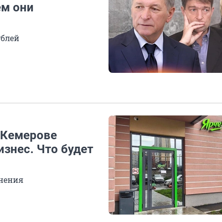
ем они
блей
 Кемерове
знес. Что будет
инения