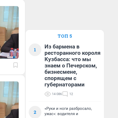
ТОП 5
Из бармена в
1
ресторанного короля
Кузбасса: что мы
знаем о Печерском,
бизнесмене,
спорящем с
губернаторами
14 086
12
«Руки и ноги разбросало,
2
ужас»: водителя и