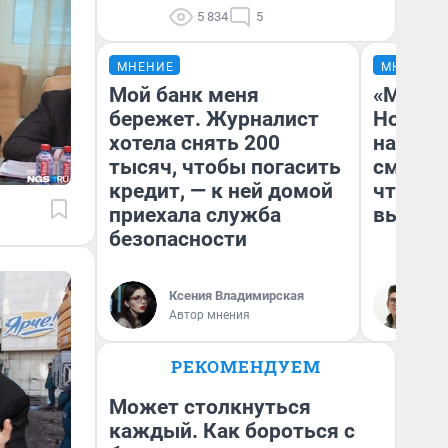
5 834
5
МНЕНИЕ
МНЕНИЕ
Мой банк меня
«Мы ви
бережет. Журналист
Нолана
хотела снять 200
настро
тысяч, чтобы погасить
смотре
кредит, — к ней домой
чтобы 
приехала служба
выгляд
безопасности
Ксения Владимирская
На
Автор мнения
РЕКОМЕНДУЕМ
Может столкнуться
каждый. Как бороться с