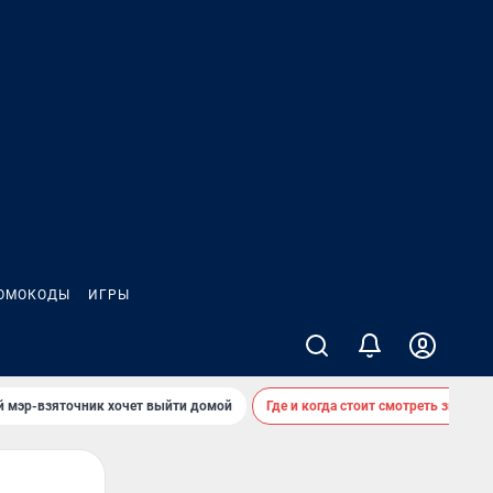
ОМОКОДЫ
ИГРЫ
й мэр-взяточник хочет выйти домой
Где и когда стоит смотреть звездоп