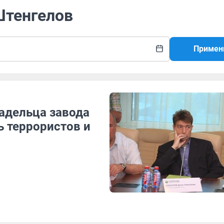
Штенгелов
Примен
адельца завода
ь террористов и