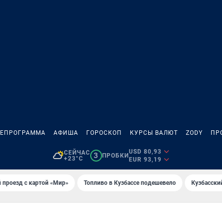
ЛЕПРОГРАММА
АФИША
ГОРОСКОП
КУРСЫ ВАЛЮТ
ZODY
ПР
USD 80,93
СЕЙЧАС
3
ПРОБКИ
+23°C
EUR 93,19
 проезд с картой «Мир»
Топливо в Кузбассе подешевело
Кузбасски