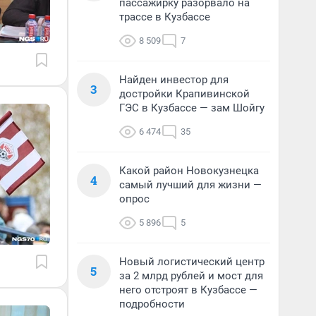
пассажирку разорвало на
трассе в Кузбассе
8 509
7
Найден инвестор для
3
достройки Крапивинской
ГЭС в Кузбассе — зам Шойгу
6 474
35
Какой район Новокузнецка
4
самый лучший для жизни —
опрос
5 896
5
Новый логистический центр
5
за 2 млрд рублей и мост для
него отстроят в Кузбассе —
подробности