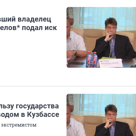
вший владелец
елов* подал иск
льзу государства
водом в Кузбассе
 экстремистом