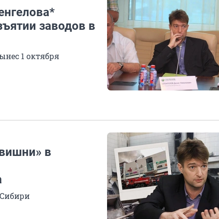
енгелова*
зъятии заводов в
ынес 1 октября
вишни» в
а
 Сибири