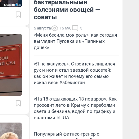
бактериальными
болезнями овощей —
советы
5 августа
16 698
5
«Меня бесила моя роль»: как сегодня
выглядит Пуговка из «Папиных
дочек»
«Я не жалуюсь». Строитель лишился
рук и ног и стал звездой соцсетей:
как он живет и почему его семью
искал весь Узбекистан
«На 18 отдыхающих 18 поваров». Как
проходит лето в Крыму с перебоями
света и бензина, водой по графику и
налетами БПЛА
Популярный фитнес-тренер с