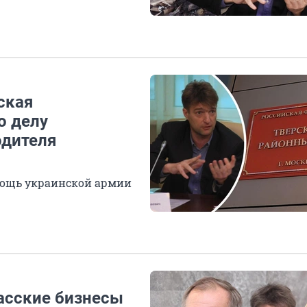
ская
о делу
одителя
мощь украинской армии
басские бизнесы