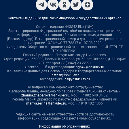
Контактные данные для Роскомнадзора и государственных органов
Сетевое издание «NGS42.RU» (18+)
Зарегистрировано Федеральной службой по надзору в сфере связи,
информационных технологий и массовых коммуникаций
(Роскомнадзор). Регистрационный номер и дата принятия решения о
регистрации - ЭЛ № ФС 77-78817 от 07.08.2020 г.
Учредитель: Общество с ограниченной ответственностью "ИНТЕРНЕТ
ТЕХНОЛОГИИ"
Главный редактор: Левчук Александр Николаевич
Адрес редакции: 650000, Россия, Кемерово, ул. 50 лет Октября, д. 11, офис
201, телефон +7 (3842) 23-22-60
Электронный адрес редакции:
ngs42@shkulev.ru
Контактные данные для Роскомнадзора и государственных органов:
juristnsk@shkulev.ru
Техподдержка:
help@shkulev.ru
По вопросам коммерческого сотрудничества:
Жапарова Жанна, менеджер по работе с федеральными клиентами
zhanna.zhaparova@shkulev.ru
, моб. + 7 982 640 34 32
Ревина Мария, директор по работе с федеральными клиентами
mariya.revina@shkulev.ru
, моб. +7 910 402 4056
Редакция сайта не несет ответственности за достоверность
информации, содержащейся в рекламных объявлениях.
Информация об ограничениях