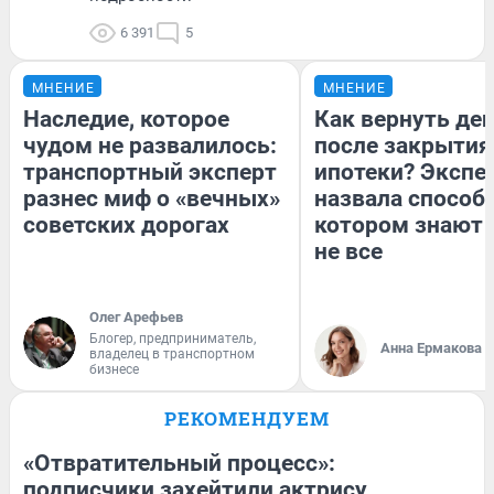
6 391
5
МНЕНИЕ
МНЕНИЕ
Наследие, которое
Как вернуть де
чудом не развалилось:
после закрытия
транспортный эксперт
ипотеки? Экспе
разнес миф о «вечных»
назвала способ,
советских дорогах
котором знают 
не все
Олег Арефьев
Блогер, предприниматель,
Анна Ермакова
владелец в транспортном
бизнесе
РЕКОМЕНДУЕМ
«Отвратительный процесс»:
подписчики захейтили актрису