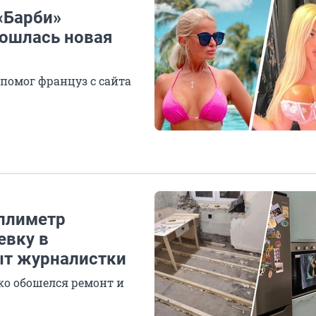
 «Барби»
бошлась новая
помог француз с сайта
ллиметр
евку в
ыт журналистки
ько обошелся ремонт и