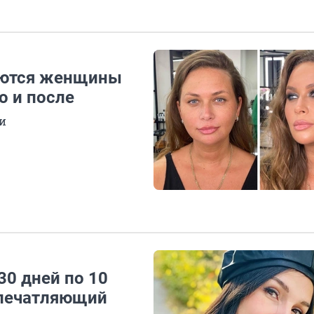
яются женщины
о и после
и
30 дней по 10
впечатляющий