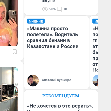
августе
6 097
10
МНЕНИЕ
МНЕНИЕ
«Машина просто
«Никог
полетела». Водитель
победи
сравнил бензин в
главны
Казахстане и России
этого г
бьет р
прокат
отзыв 
Нолана
Ст
Анатолий Кузнецов
Эк
РЕКОМЕНДУЕМ
«Не хочется в это верить».