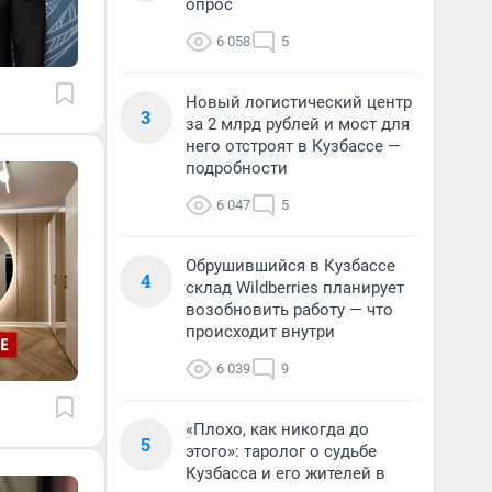
опрос
6 058
5
Новый логистический центр
3
за 2 млрд рублей и мост для
него отстроят в Кузбассе —
подробности
6 047
5
Обрушившийся в Кузбассе
4
склад Wildberries планирует
возобновить работу — что
происходит внутри
6 039
9
«Плохо, как никогда до
5
этого»: таролог о судьбе
Кузбасса и его жителей в