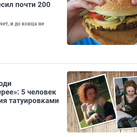
есил почти 200
чет, и до конца не
юди
рее»: 5 человек
ния татуировками