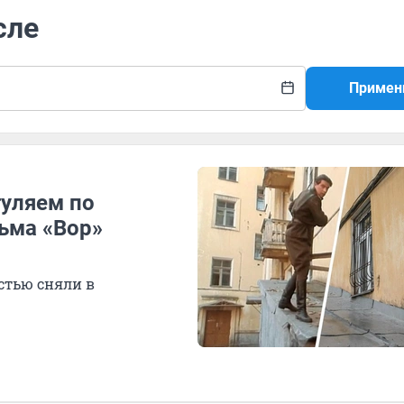
сле
Примен
гуляем по
ьма «Вор»
стью сняли в