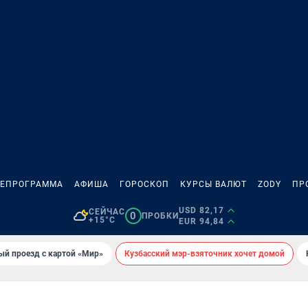
ЛЕПРОГРАММА
АФИША
ГОРОСКОП
КУРСЫ ВАЛЮТ
ZODY
ПР
USD 82,17
СЕЙЧАС
0
ПРОБКИ
+15°C
EUR 94,84
ый проезд с картой «Мир»
Кузбасский мэр-взяточник хочет домой