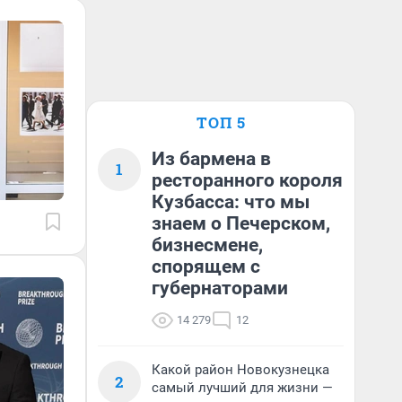
ТОП 5
Из бармена в
1
ресторанного короля
Кузбасса: что мы
знаем о Печерском,
бизнесмене,
спорящем с
губернаторами
14 279
12
Какой район Новокузнецка
2
самый лучший для жизни —