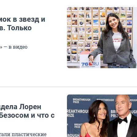
ок в звезд и
. Только
 — в видео
ядела Лорен
езосом и что с
тали пластические