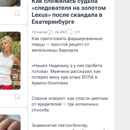
Как сложилась судьба
«следователя на золотом
Lexus» после скандала в
Екатеринбурге
18 часов
26 493
121
Как приготовить фаршированные
перцы — простой рецепт от
жительницы Барнаула
«Нашел Наденьку, а у нее пробита
голова». Мужчина рассказал, как
потерял жену при атаке БПЛА в
Архипо-Осиповке
Слизни атакуют: как спасти цветник
от вредителей — три копеечных
способа
Знаменитая тикток-блогер,