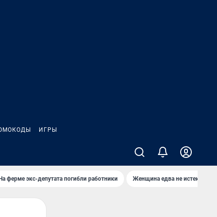
ОМОКОДЫ
ИГРЫ
На ферме экс-депутата погибли работники
Женщина едва не истекла кро