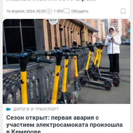
16 апреля, 2024, 00:35
1 895
Обсудить
ДОРОГИ И ТРАНСПОРТ
Сезон открыт: первая авария с
участием электросамоката произошла
в Кемерове