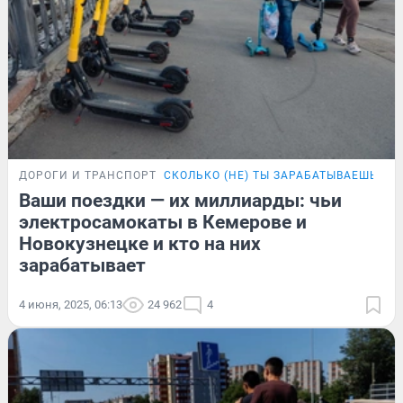
ДОРОГИ И ТРАНСПОРТ
СКОЛЬКО (НЕ) ТЫ ЗАРАБАТЫВАЕШЬ
НО
Ваши поездки — их миллиарды: чьи
электросамокаты в Кемерове и
Новокузнецке и кто на них
зарабатывает
4 июня, 2025, 06:13
24 962
4