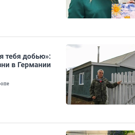
 я тебя добью»:
зни в Германии
ропе