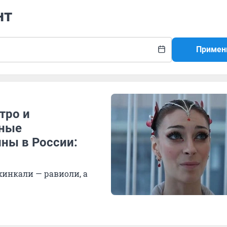
нт
Примен
тро и
нные
ны в России:
хинкали — равиоли, а