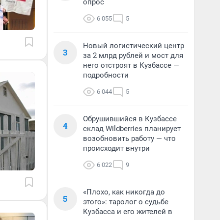
опрос
6 055
5
Новый логистический центр
3
за 2 млрд рублей и мост для
него отстроят в Кузбассе —
подробности
6 044
5
Обрушившийся в Кузбассе
4
склад Wildberries планирует
возобновить работу — что
происходит внутри
6 022
9
«Плохо, как никогда до
5
этого»: таролог о судьбе
Кузбасса и его жителей в