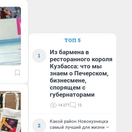
ТОП 5
Из бармена в
1
ресторанного короля
Кузбасса: что мы
знаем о Печерском,
бизнесмене,
спорящем с
губернаторами
14 277
12
Какой район Новокузнецка
2
самый лучший для жизни —