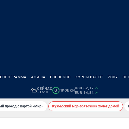
ЛЕПРОГРАММА
АФИША
ГОРОСКОП
КУРСЫ ВАЛЮТ
ZODY
ПР
USD 82,17
СЕЙЧАС
0
ПРОБКИ
+16°C
EUR 94,84
ый проезд с картой «Мир»
Кузбасский мэр-взяточник хочет домой