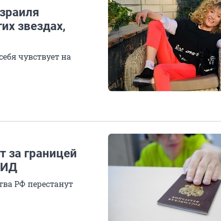
Израиля
их звездах,
себя чувствует на
т за границей
МИД
тва РФ перестанут