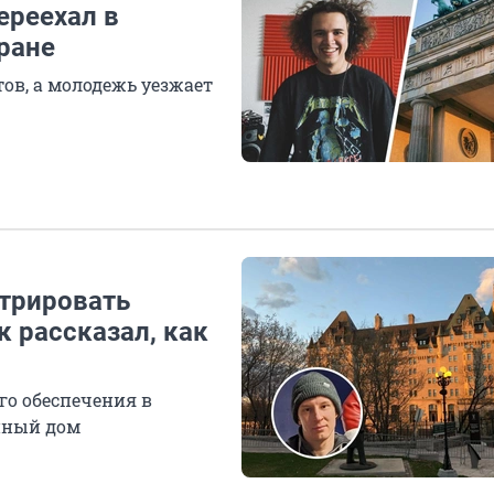
ереехал в
ране
тов, а молодежь уезжает
трировать
к рассказал, как
о обеспечения в
енный дом