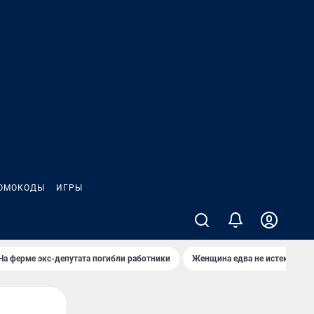
ОМОКОДЫ
ИГРЫ
На ферме экс-депутата погибли работники
Женщина едва не истекла кро