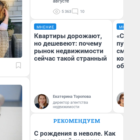
августе
5 363
10
МНЕНИЕ
МНЕНИЕ
Квартиры дорожают,
«Спутал
но дешевеют: почему
пургу».
рынок недвижимости
смерте
сейчас такой странный
которы
обнару
Ир
Екатерина Торопова
Гл
директор агентства
«Р
недвижимости
Во
РЕКОМЕНДУЕМ
С рождения в неволе. Как