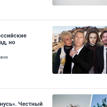
оссийские
ад, но
ужен
анусь». Честный