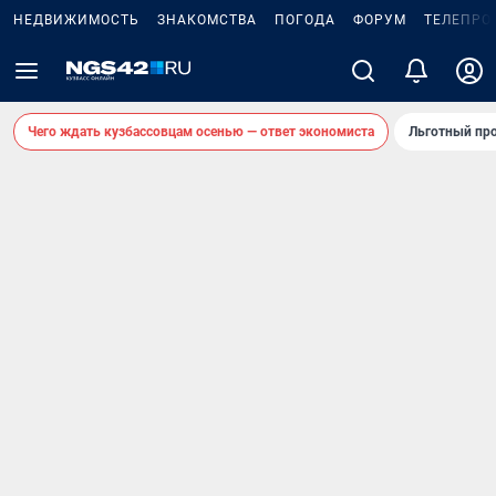
НЕДВИЖИМОСТЬ
ЗНАКОМСТВА
ПОГОДА
ФОРУМ
ТЕЛЕПРО
Чего ждать кузбассовцам осенью — ответ экономиста
Льготный про