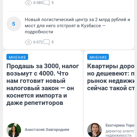
6 085
5
Новый логистический центр за 2 млрд рублей и
5
мост для него отстроят в Кузбассе —
подробности
6 072
5
МНЕНИЕ
МНЕНИЕ
Продашь за 3000, налог
Квартиры доро
возьмут с 4000. Что
но дешевеют: п
нам готовит новый
рынок недвижи
налоговый закон — он
сейчас такой с
коснется импорта и
даже репетиторов
Екатерина Тороп
Анастасия Завгородняя
директор агентст
недвижимости