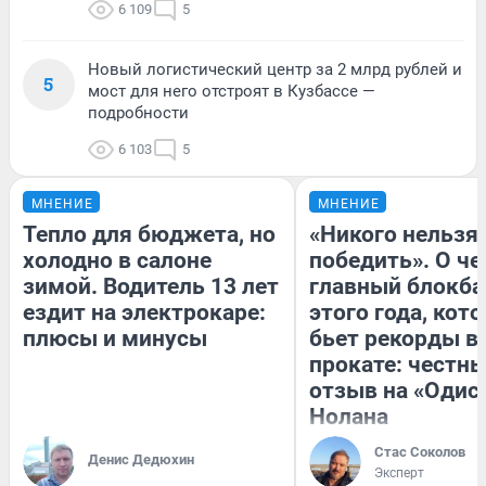
6 109
5
Новый логистический центр за 2 млрд рублей и
5
мост для него отстроят в Кузбассе —
подробности
6 103
5
МНЕНИЕ
МНЕНИЕ
Тепло для бюджета, но
«Никого нельзя
холодно в салоне
победить». О ч
зимой. Водитель 13 лет
главный блокба
ездит на электрокаре:
этого года, кот
плюсы и минусы
бьет рекорды в
прокате: честн
отзыв на «Одис
Нолана
Стас Соколов
Денис Дедюхин
Эксперт