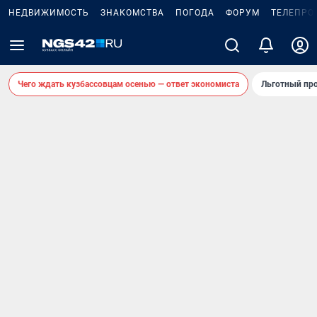
НЕДВИЖИМОСТЬ
ЗНАКОМСТВА
ПОГОДА
ФОРУМ
ТЕЛЕПРО
Чего ждать кузбассовцам осенью — ответ экономиста
Льготный про