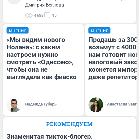
Дмитрия Беглова
4 688
15
МНЕНИЕ
МНЕНИЕ
«Мы видим нового
Продашь за 3000
Нолана»: с каким
возьмут с 4000.
настроем нужно
нам готовит но
смотреть «Одиссею»,
налоговый зако
чтобы она не
коснется импор
выглядела как фиаско
даже репетитор
Надежда Губарь
Анастасия Завг
РЕКОМЕНДУЕМ
Знаменитая тикток-блогер,