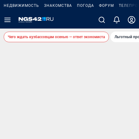
НЕДВИЖИМОСТЬ
ЗНАКОМСТВА
ПОГОДА
ФОРУМ
ТЕЛЕПРО
Чего ждать кузбассовцам осенью — ответ экономиста
Льготный про