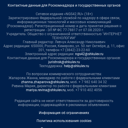
Контактные данные для Роскомнадзора и государственных органов
Сетевое издание «NGS42.RU» (18+)
Зарегистрировано Федеральной службой по надзору в сфере связи,
информационных технологий и массовых коммуникаций
(Роскомнадзор). Регистрационный номер и дата принятия решения о
регистрации - ЭЛ № ФС 77-78817 от 07.08.2020 г.
Учредитель: Общество с ограниченной ответственностью "ИНТЕРНЕТ
ТЕХНОЛОГИИ"
Главный редактор: Левчук Александр Николаевич
Адрес редакции: 650000, Россия, Кемерово, ул. 50 лет Октября, д. 11, офис
201, телефон +7 (3842) 23-22-60
Электронный адрес редакции:
ngs42@shkulev.ru
Контактные данные для Роскомнадзора и государственных органов:
juristnsk@shkulev.ru
Техподдержка:
help@shkulev.ru
По вопросам коммерческого сотрудничества:
Жапарова Жанна, менеджер по работе с федеральными клиентами
zhanna.zhaparova@shkulev.ru
, моб. + 7 982 640 34 32
Ревина Мария, директор по работе с федеральными клиентами
mariya.revina@shkulev.ru
, моб. +7 910 402 4056
Редакция сайта не несет ответственности за достоверность
информации, содержащейся в рекламных объявлениях.
Информация об ограничениях
Политика использования cookies