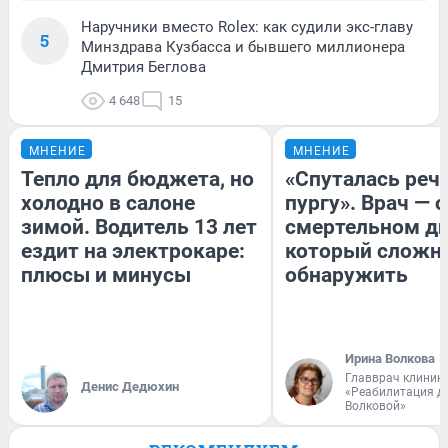
Наручники вместо Rolex: как судили экс-главу
5
Минздрава Кузбасса и бывшего миллионера
Дмитрия Беглова
4 648
15
МНЕНИЕ
МНЕНИЕ
Тепло для бюджета, но
«Спуталась речь
холодно в салоне
пургу». Врач — о
зимой. Водитель 13 лет
смертельном ди
ездит на электрокаре:
который сложн
плюсы и минусы
обнаружить
Ирина Волкова
Главврач клиник
Денис Дедюхин
«Реабилитация д
Волковой»