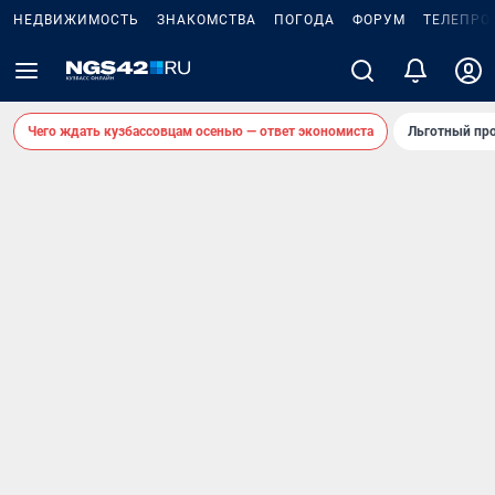
НЕДВИЖИМОСТЬ
ЗНАКОМСТВА
ПОГОДА
ФОРУМ
ТЕЛЕПРО
Чего ждать кузбассовцам осенью — ответ экономиста
Льготный про