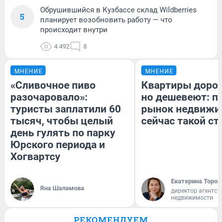
Обрушившийся в Кузбассе склад Wildberries
5
планирует возобновить работу — что
происходит внутри
4 492
8
МНЕНИЕ
МНЕНИЕ
«Сливочное пиво
Квартиры доро
разочаровало»:
но дешевеют: п
туристы заплатили 60
рынок недвижи
тысяч, чтобы целый
сейчас такой с
день гулять по парку
Юрского периода и
Хогвартсу
Екатерина Тороп
Яна Шаламова
директор агентст
недвижимости
РЕКОМЕНДУЕМ