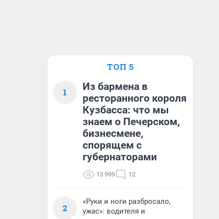
ТОП 5
Из бармена в
1
ресторанного короля
Кузбасса: что мы
знаем о Печерском,
бизнесмене,
спорящем с
губернаторами
13 999
12
«Руки и ноги разбросало,
2
ужас»: водителя и