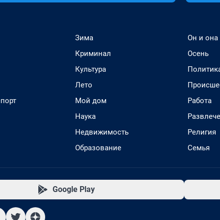
Зима
Он и она
Криминал
Осень
Культура
Политик
Лето
Происше
спорт
Мой дом
Работа
Наука
Развлеч
Недвижимость
Религия
Образование
Семья
Google Play