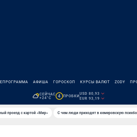
ЛЕПРОГРАММА
АФИША
ГОРОСКОП
КУРСЫ ВАЛЮТ
ZODY
ПР
USD 80,93
СЕЙЧАС
4
ПРОБКИ
+24°C
EUR 93,19
ный проезд с картой «Мир»
С чем люди приходят в кемеровскую психб