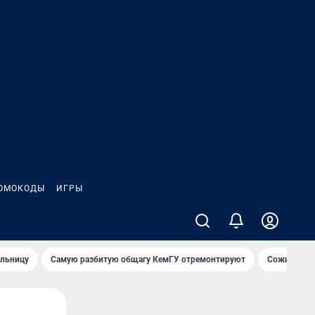
ОМОКОДЫ
ИГРЫ
ольницу
Самую разбитую общагу КемГУ отремонтируют
Сожительни