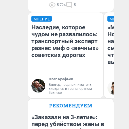
5 724
5
МНЕНИЕ
МНЕНИЕ
Наследие, которое
«Мы ви
чудом не развалилось:
Нолана
транспортный эксперт
настро
разнес миф о «вечных»
смотре
советских дорогах
чтобы 
выгляд
Олег Арефьев
Блогер, предприниматель,
На
владелец в транспортном
бизнесе
РЕКОМЕНДУЕМ
«Заказали на 3-летие»:
перед убийством жены в