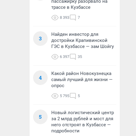
пассажирку разорвало на
трассе в Кузбассе
8 393
7
Найден инвестор для
3
достройки Крапивинской
ГЭС в Кузбассе — зам Шойгу
6 397
35
Какой район Новокузнецка
4
самый лучший для жизни —
опрос
5 795
5
Новый логистический центр
5
за 2 млрд рублей и мост для
него отстроят в Кузбассе —
подробности