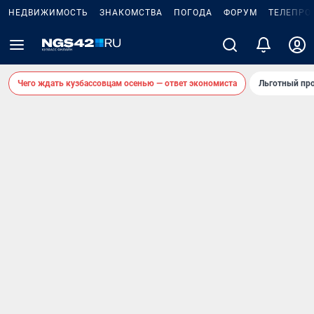
НЕДВИЖИМОСТЬ
ЗНАКОМСТВА
ПОГОДА
ФОРУМ
ТЕЛЕПРО
Чего ждать кузбассовцам осенью — ответ экономиста
Льготный про