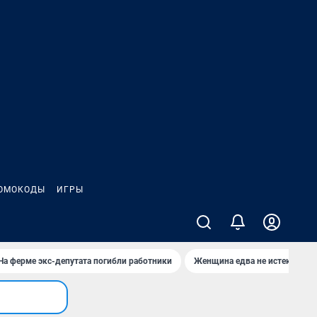
ОМОКОДЫ
ИГРЫ
На ферме экс-депутата погибли работники
Женщина едва не истекла кро