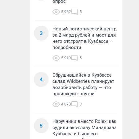
опрос
5 962
5
Новый логистический центр
3
за 2 млрд рублей и мост для
него отстроят в Кузбассе —
подробности
5 919
5
Обрушившийся в Кузбассе
4
склад Wildberries планирует
возобновить работу — что
происходит внутри
4 870
8
Наручники вместо Rolex: как
5
судили экс-главу Минздрава
Кузбасса и бывшего