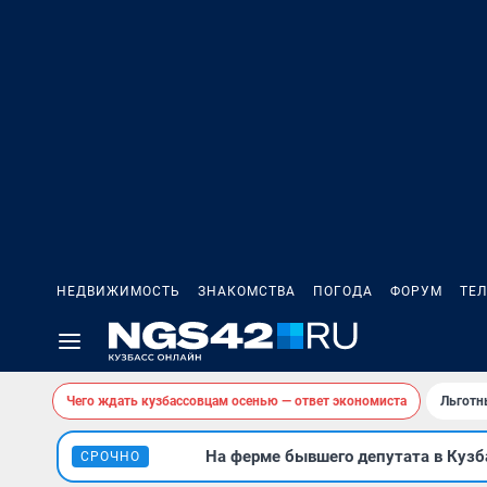
НЕДВИЖИМОСТЬ
ЗНАКОМСТВА
ПОГОДА
ФОРУМ
ТЕ
Чего ждать кузбассовцам осенью — ответ экономиста
Льготн
На ферме бывшего депутата в Кузба
СРОЧНО