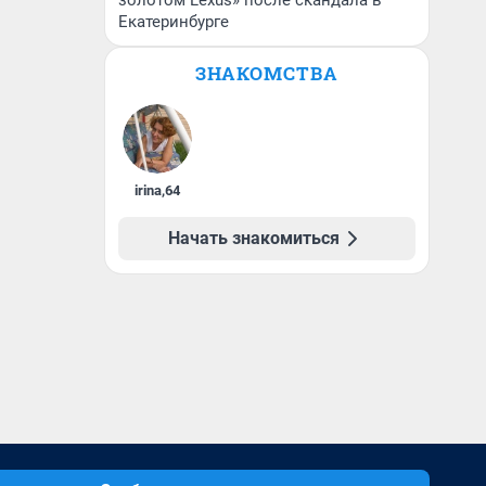
золотом Lexus» после скандала в
Екатеринбурге
ЗНАКОМСТВА
irina
,
64
Начать знакомиться