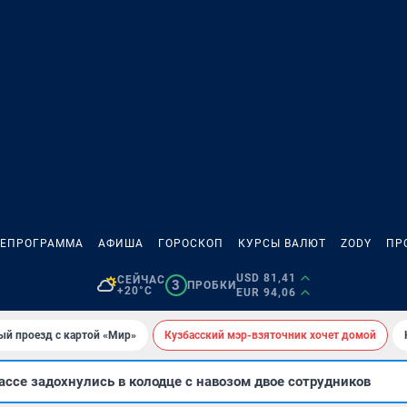
ЛЕПРОГРАММА
АФИША
ГОРОСКОП
КУРСЫ ВАЛЮТ
ZODY
ПР
USD 81,41
СЕЙЧАС
3
ПРОБКИ
+20°C
EUR 94,06
ый проезд с картой «Мир»
Кузбасский мэр-взяточник хочет домой
ссе задохнулись в колодце с навозом двое сотрудников