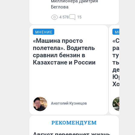
миллионера Дмитрия
Беглова
4 578
15
МНЕНИЕ
МНЕНИЕ
«Машина просто
«Сливо
полетела». Водитель
разоча
сравнил бензин в
турист
Казахстане и России
тысяч,
день гу
Юрског
Хогвар
Анатолий Кузнецов
Ян
РЕКОМЕНДУЕМ
Август перевернет жизнь