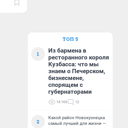
ТОП 5
Из бармена в
1
ресторанного короля
Кузбасса: что мы
знаем о Печерском,
бизнесмене,
спорящем с
губернаторами
14 163
12
Какой район Новокузнецка
2
самый лучший для жизни —