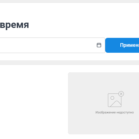
 время
Примен