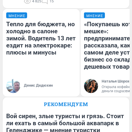
4 825
15
МНЕНИЕ
МНЕНИЕ
Тепло для бюджета, но
«Покупаешь кот
холодно в салоне
мешке»:
зимой. Водитель 13 лет
предпринимате
ездит на электрокаре:
рассказала, как
плюсы и минусы
самом деле уст
бизнес со скла
дешевых товар
Наталья Шорохо
Денис Дедюхин
Открыла кофейну
деньги соцразви
РЕКОМЕНДУЕМ
Вой сирен, злые туристы и грязь. Стоит
ли ехать в самый большой аквапарк в
Геленджике — мнение туристки