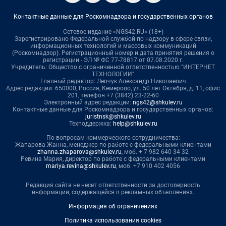
Контактные данные для Роскомнадзора и государственных органов
Сетевое издание «NGS42.RU» (18+)
Зарегистрировано Федеральной службой по надзору в сфере связи,
информационных технологий и массовых коммуникаций
(Роскомнадзор). Регистрационный номер и дата принятия решения о
регистрации - ЭЛ № ФС 77-78817 от 07.08.2020 г.
Учредитель: Общество с ограниченной ответственностью "ИНТЕРНЕТ
ТЕХНОЛОГИИ"
Главный редактор: Левчук Александр Николаевич
Адрес редакции: 650000, Россия, Кемерово, ул. 50 лет Октября, д. 11, офис
201, телефон +7 (3842) 23-22-60
Электронный адрес редакции:
ngs42@shkulev.ru
Контактные данные для Роскомнадзора и государственных органов:
juristnsk@shkulev.ru
Техподдержка:
help@shkulev.ru
По вопросам коммерческого сотрудничества:
Жапарова Жанна, менеджер по работе с федеральными клиентами
zhanna.zhaparova@shkulev.ru
, моб. + 7 982 640 34 32
Ревина Мария, директор по работе с федеральными клиентами
mariya.revina@shkulev.ru
, моб. +7 910 402 4056
Редакция сайта не несет ответственности за достоверность
информации, содержащейся в рекламных объявлениях.
Информация об ограничениях
Политика использования cookies