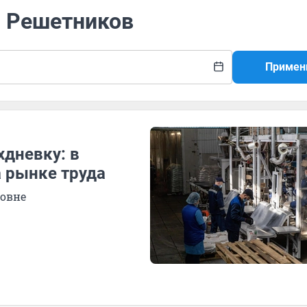
м Решетников
Примен
хдневку: в
а рынке труда
ровне