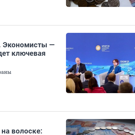
». Экономисты —
удет ключевая
траны
 на волоске: