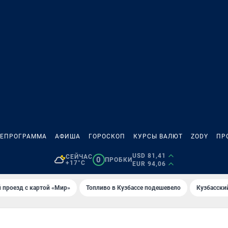
ЛЕПРОГРАММА
АФИША
ГОРОСКОП
КУРСЫ ВАЛЮТ
ZODY
ПР
USD 81,41
СЕЙЧАС
0
ПРОБКИ
+17°C
EUR 94,06
 проезд с картой «Мир»
Топливо в Кузбассе подешевело
Кузбасски