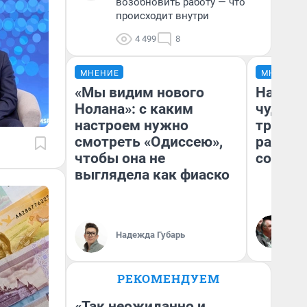
возобновить работу — что
происходит внутри
4 499
8
МНЕНИЕ
МНЕНИЕ
«Мы видим нового
Наслед
Нолана»: с каким
чудом 
настроем нужно
трансп
смотреть «Одиссею»,
разнес
чтобы она не
советс
выглядела как фиаско
Ол
Бл
Надежда Губарь
вл
би
РЕКОМЕНДУЕМ
«Так неожиданно и