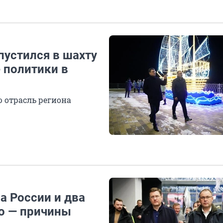
пустился в шахту
 политики в
 отрасль региона
а России и два
о — причины