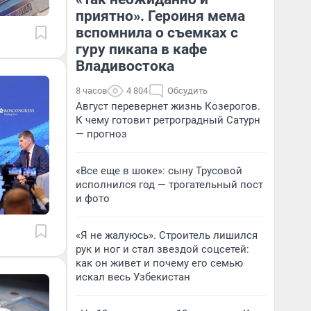
приятно». Героиня мема
вспомнила о съемках с
гуру пикапа в кафе
Владивостока
8 часов
4 804
Обсудить
Август перевернет жизнь Козерогов.
К чему готовит ретроградный Сатурн
— прогноз
«Все еще в шоке»: сыну Трусовой
исполнился год — трогательный пост
и фото
«Я не жалуюсь». Строитель лишился
рук и ног и стал звездой соцсетей:
как он живет и почему его семью
искал весь Узбекистан