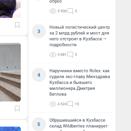
опрос
5 936
5
Новый логистический центр
3
за 2 млрд рублей и мост для
него отстроят в Кузбассе —
подробности
5 881
5
Наручники вместо Rolex: как
4
судили экс-главу Минздрава
Кузбасса и бывшего
миллионера Дмитрия
Беглова
4 524
15
Обрушившийся в Кузбассе
5
склад Wildberries планирует