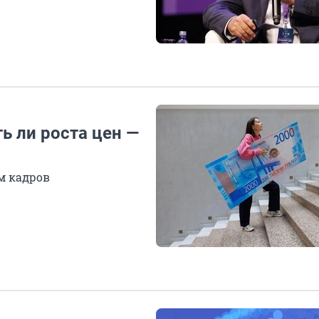
ь ли роста цен —
м кадров