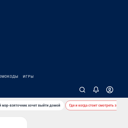
ОМОКОДЫ
ИГРЫ
й мэр-взяточник хочет выйти домой
Где и когда стоит смотреть звездоп