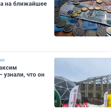
на на ближайшее
ЕШЕ
аксим
 узнали, что он