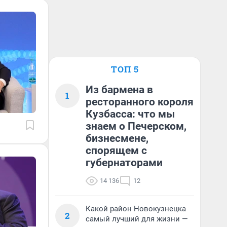
ТОП 5
Из бармена в
1
ресторанного короля
Кузбасса: что мы
знаем о Печерском,
бизнесмене,
спорящем с
губернаторами
14 136
12
Какой район Новокузнецка
2
самый лучший для жизни —