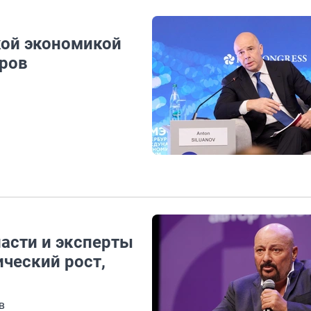
кой экономикой
тров
асти и эксперты
ический рост,
в