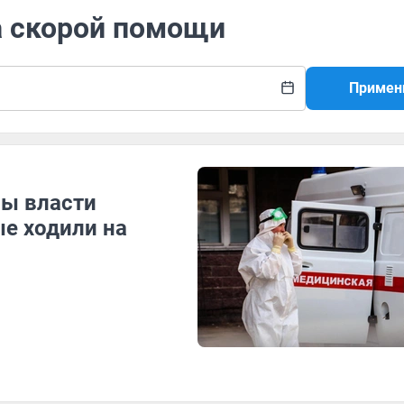
а скорой помощи
Примен
ны власти
ые ходили на