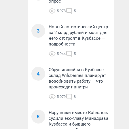
опрос
5 978
5
Новый логистический центр
3
за 2 млрд рублей и мост для
него отстроят в Кузбассе —
подробности
5 944
5
Обрушившийся в Кузбассе
4
склад Wildberries планирует
возобновить работу — что
происходит внутри
5 079
8
Наручники вместо Rolex: как
5
судили экс-главу Минздрава
Кузбасса и бывшего