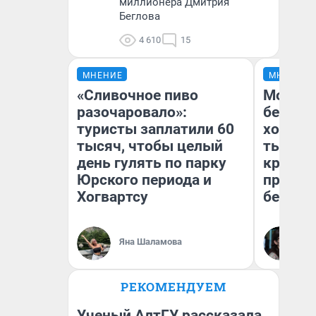
миллионера Дмитрия
Беглова
4 610
15
МНЕНИЕ
МНЕНИЕ
«Сливочное пиво
Мой ба
разочаровало»:
береже
туристы заплатили 60
хотела 
тысяч, чтобы целый
тысяч,
день гулять по парку
кредит,
Юрского периода и
приеха
Хогвартсу
безопа
Кс
Яна Шаламова
Ав
РЕКОМЕНДУЕМ
Ученый АлтГУ рассказала,