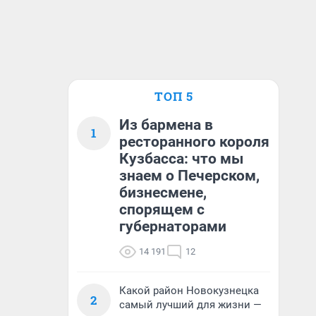
ТОП 5
Из бармена в
1
ресторанного короля
Кузбасса: что мы
знаем о Печерском,
бизнесмене,
спорящем с
губернаторами
14 191
12
Какой район Новокузнецка
2
самый лучший для жизни —