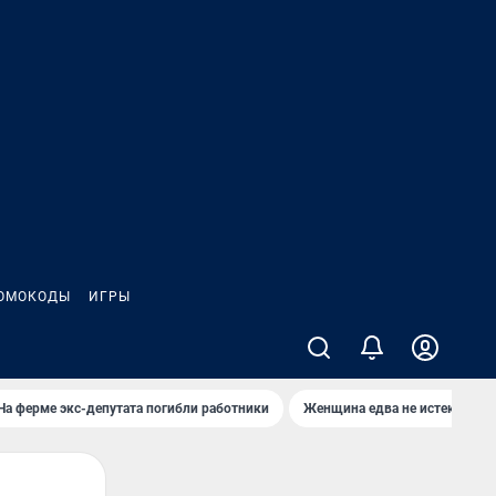
ОМОКОДЫ
ИГРЫ
На ферме экс-депутата погибли работники
Женщина едва не истекла кро