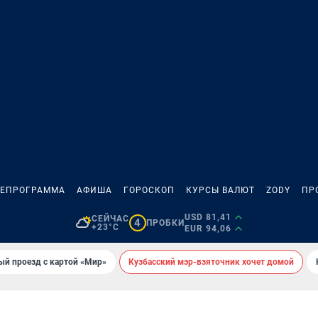
ЛЕПРОГРАММА
АФИША
ГОРОСКОП
КУРСЫ ВАЛЮТ
ZODY
ПР
USD 81,41
СЕЙЧАС
4
ПРОБКИ
+23°C
EUR 94,06
ый проезд с картой «Мир»
Кузбасский мэр-взяточник хочет домой