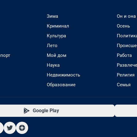
Зима
Он и она
Криминал
Осень
Культура
Политик
Лето
Происше
спорт
Мой дом
Работа
Наука
Развлеч
Недвижимость
Религия
Образование
Семья
Google Play