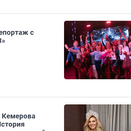
епортаж с
3»
з Кемерова
 История