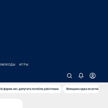
ОМОКОДЫ
ИГРЫ
На ферме экс-депутата погибли работники
Женщина едва не истекла кро