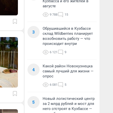
Кузбасса и его жителей в
августе
9 788
15
Обрушившийся в Кузбассе
3
склад Wildberries планирует
возобновить работу — что
происходит внутри
6 121
9
Какой район Новокузнецка
4
самый лучший для жизни —
опрос
6 081
5
Новый логистический центр
5
за 2 млрд рублей и мост для
него отстроят в Кузбассе —