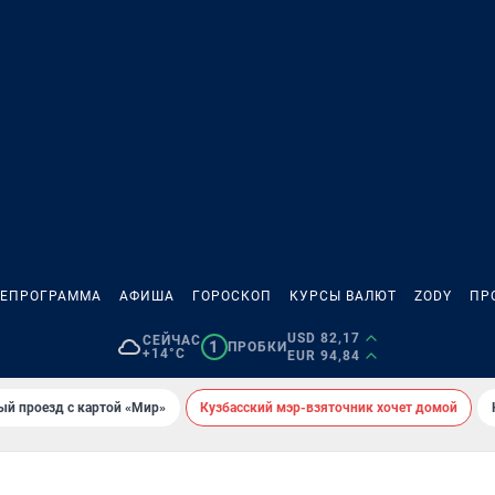
ЛЕПРОГРАММА
АФИША
ГОРОСКОП
КУРСЫ ВАЛЮТ
ZODY
ПР
USD 82,17
СЕЙЧАС
1
ПРОБКИ
+14°C
EUR 94,84
ый проезд с картой «Мир»
Кузбасский мэр-взяточник хочет домой