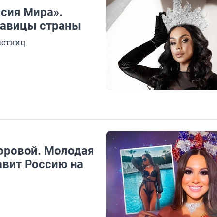
сия Мира».
савицы страны
астниц
оровой. Молодая
авит Россию на