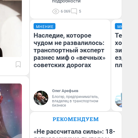
подробности
6 069
5
МНЕНИЕ
МНЕНИЕ
Наследие, которое
Тепло 
чудом не развалилось:
холодн
транспортный эксперт
зимой.
разнес миф о «вечных»
ездит н
советских дорогах
плюсы 
Олег Арефьев
Блогер, предприниматель,
Д
владелец в транспортном
бизнесе
РЕКОМЕНДУЕМ
«Не рассчитала силы»: 18-