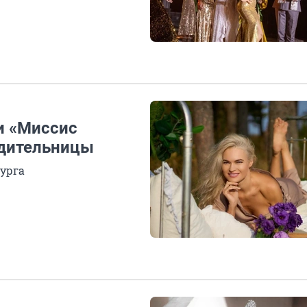
и «Миссис
едительницы
урга