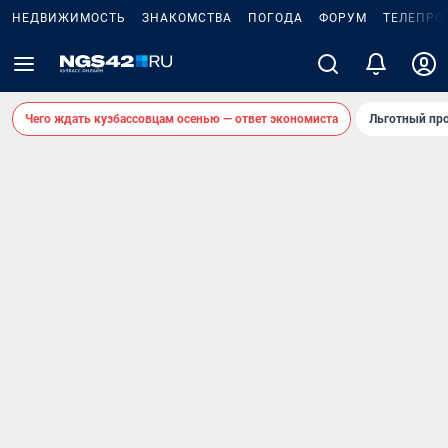
НЕДВИЖИМОСТЬ
ЗНАКОМСТВА
ПОГОДА
ФОРУМ
ТЕЛЕПРО
Чего ждать кузбассовцам осенью — ответ экономиста
Льготный про