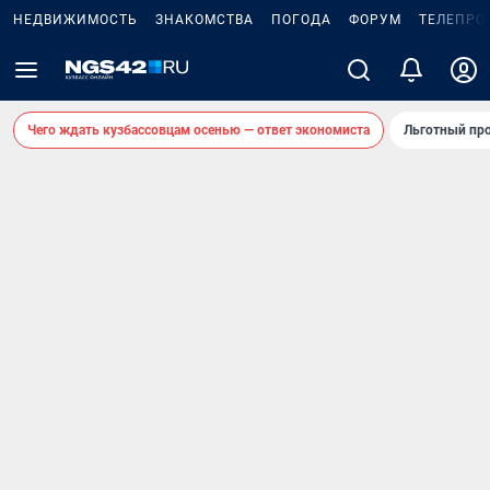
НЕДВИЖИМОСТЬ
ЗНАКОМСТВА
ПОГОДА
ФОРУМ
ТЕЛЕПРО
Чего ждать кузбассовцам осенью — ответ экономиста
Льготный про