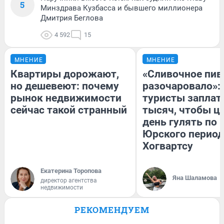
5
Минздрава Кузбасса и бывшего миллионера
Дмитрия Беглова
4 592
15
МНЕНИЕ
МНЕНИЕ
Квартиры дорожают,
«Сливочное пив
но дешевеют: почему
разочаровало»:
рынок недвижимости
туристы заплат
сейчас такой странный
тысяч, чтобы ц
день гулять по 
Юрского период
Хогвартсу
Екатерина Торопова
Яна Шаламова
директор агентства
недвижимости
РЕКОМЕНДУЕМ