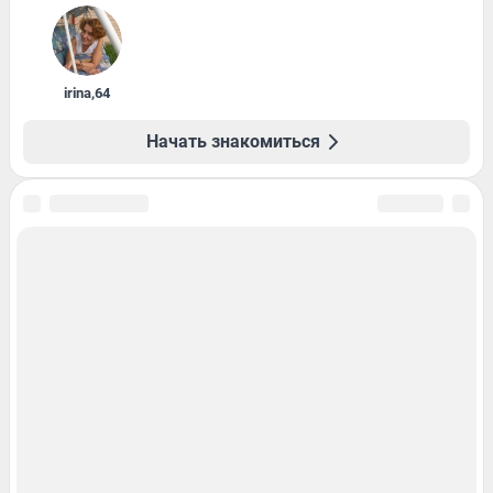
irina
,
64
Начать знакомиться