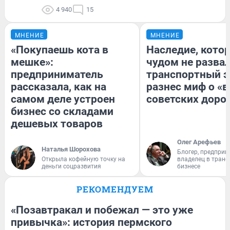
4 940
15
МНЕНИЕ
МНЕНИЕ
«Покупаешь кота в
Наследие, кото
мешке»:
чудом не разва
предприниматель
транспортный э
рассказала, как на
разнес миф о «
самом деле устроен
советских доро
бизнес со складами
дешевых товаров
Олег Арефьев
Наталья Шорохова
Блогер, предприн
Открыла кофейную точку на
владелец в тран
деньги соцразвития
бизнесе
РЕКОМЕНДУЕМ
«Позавтракал и побежал — это уже
привычка»: история пермского