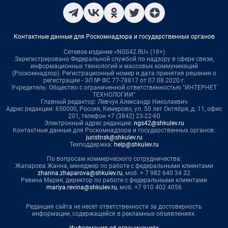
Контактные данные для Роскомнадзора и государственных органов
Сетевое издание «NGS42.RU» (18+)
Зарегистрировано Федеральной службой по надзору в сфере связи,
информационных технологий и массовых коммуникаций
(Роскомнадзор). Регистрационный номер и дата принятия решения о
регистрации - ЭЛ № ФС 77-78817 от 07.08.2020 г.
Учредитель: Общество с ограниченной ответственностью "ИНТЕРНЕТ
ТЕХНОЛОГИИ"
Главный редактор: Левчук Александр Николаевич
Адрес редакции: 650000, Россия, Кемерово, ул. 50 лет Октября, д. 11, офис
201, телефон +7 (3842) 23-22-60
Электронный адрес редакции:
ngs42@shkulev.ru
Контактные данные для Роскомнадзора и государственных органов:
juristnsk@shkulev.ru
Техподдержка:
help@shkulev.ru
По вопросам коммерческого сотрудничества:
Жапарова Жанна, менеджер по работе с федеральными клиентами
zhanna.zhaparova@shkulev.ru
, моб. + 7 982 640 34 32
Ревина Мария, директор по работе с федеральными клиентами
mariya.revina@shkulev.ru
, моб. +7 910 402 4056
Редакция сайта не несет ответственности за достоверность
информации, содержащейся в рекламных объявлениях.
Информация об ограничениях