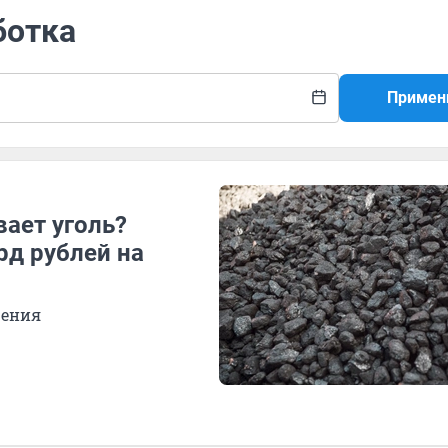
ботка
Примен
ает уголь?
рд рублей на
рения