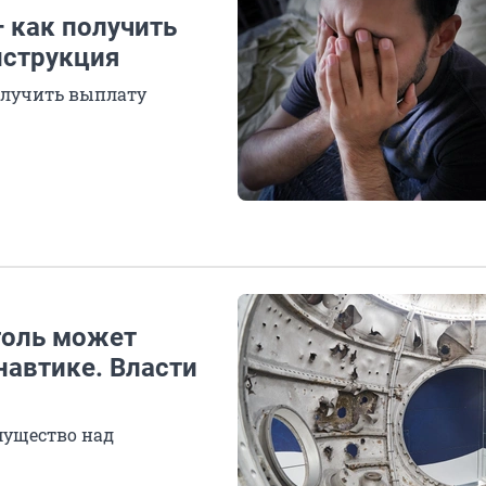
— как получить
нструкция
олучить выплату
голь может
навтике. Власти
мущество над