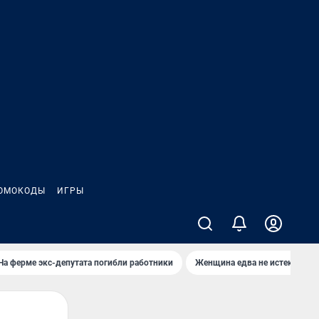
ОМОКОДЫ
ИГРЫ
На ферме экс-депутата погибли работники
Женщина едва не истекла кро