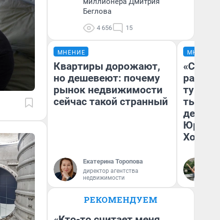
миллионера Дмитрия
Беглова
4 656
15
МНЕНИЕ
МНЕНИЕ
Квартиры дорожают,
«Сливо
но дешевеют: почему
разоча
рынок недвижимости
турист
сейчас такой странный
тысяч,
день гу
Юрског
Хогвар
Екатерина Торопова
Ян
директор агентства
недвижимости
РЕКОМЕНДУЕМ
«Кто-то считает меня