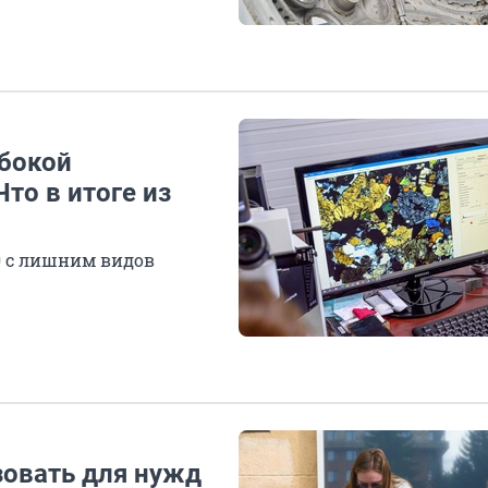
убокой
Что в итоге из
0 с лишним видов
зовать для нужд