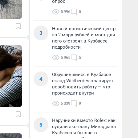
опрос
5 996
5
Новый логистический центр
3
за 2 млрд рублей и мост для
него отстроят в Кузбассе —
подробности
5 965
5
Обрушившийся в Кузбассе
4
склад Wildberries планирует
возобновить работу — что
происходит внутри
5 339
9
Наручники вместо Rolex: как
5
судили экс-главу Минздрава
Кузбасса и бывшего