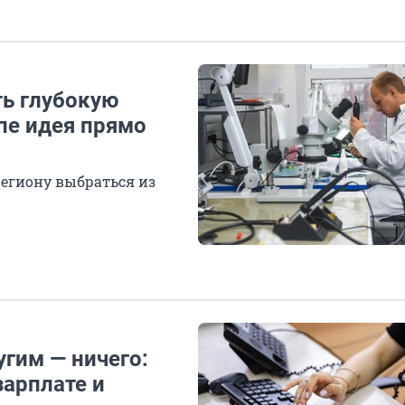
ть глубокую
апе идея прямо
егиону выбраться из
гим — ничего:
зарплате и