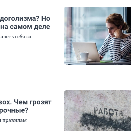
удоголизма? Но
 на самом деле
алеть себя за
вох. Чем грозят
урочные?
м правилам