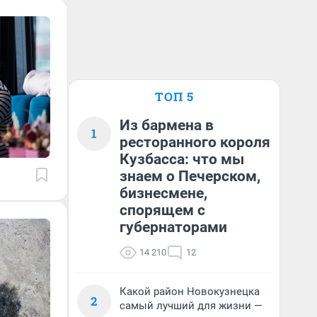
ТОП 5
Из бармена в
1
ресторанного короля
Кузбасса: что мы
знаем о Печерском,
бизнесмене,
спорящем с
губернаторами
14 210
12
Какой район Новокузнецка
2
самый лучший для жизни —