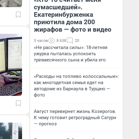
сумасшедшей».
Екатеринбурженка
приютила дома 200
жирафов — фото и видео
5 часов
8 638
20
«Не рассчитала силы»: 18-летняя
ужурка пыталась успокоить
трехмесячного сына и убила его
«Расходы на топливо колоссальные»:
как многодетная семья едет на
автодоме из Барнаула в Турцию —
фото
Август перевернет жизнь Козерогов.
К чему готовит ретроградный Сатурн
— прогноз