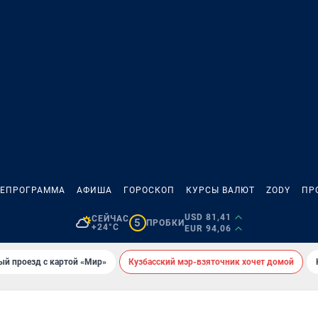
ЛЕПРОГРАММА
АФИША
ГОРОСКОП
КУРСЫ ВАЛЮТ
ZODY
ПР
USD 81,41
СЕЙЧАС
5
ПРОБКИ
+24°C
EUR 94,06
ый проезд с картой «Мир»
Кузбасский мэр-взяточник хочет домой