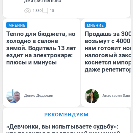
Дмитрия Беглова
4 830
15
МНЕНИЕ
МНЕНИЕ
Тепло для бюджета, но
Продашь за 3000
холодно в салоне
возьмут с 4000.
зимой. Водитель 13 лет
нам готовит но
ездит на электрокаре:
налоговый зако
плюсы и минусы
коснется импор
даже репетитор
Денис Дедюхин
Анастасия Завг
РЕКОМЕНДУЕМ
«Девчонки, вы испытываете судьбу»: