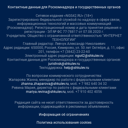
Контактные данные для Роскомнадзора и государственных органов
Сетевое издание «NGS42.RU» (18+)
Зарегистрировано Федеральной службой по надзору в сфере связи,
информационных технологий и массовых коммуникаций
(Роскомнадзор). Регистрационный номер и дата принятия решения о
регистрации - ЭЛ № ФС 77-78817 от 07.08.2020 г.
Учредитель: Общество с ограниченной ответственностью "ИНТЕРНЕТ
ТЕХНОЛОГИИ"
Главный редактор: Левчук Александр Николаевич
Адрес редакции: 650000, Россия, Кемерово, ул. 50 лет Октября, д. 11, офис
201, телефон +7 (3842) 23-22-60
Электронный адрес редакции:
ngs42@shkulev.ru
Контактные данные для Роскомнадзора и государственных органов:
juristnsk@shkulev.ru
Техподдержка:
help@shkulev.ru
По вопросам коммерческого сотрудничества:
Жапарова Жанна, менеджер по работе с федеральными клиентами
zhanna.zhaparova@shkulev.ru
, моб. + 7 982 640 34 32
Ревина Мария, директор по работе с федеральными клиентами
mariya.revina@shkulev.ru
, моб. +7 910 402 4056
Редакция сайта не несет ответственности за достоверность
информации, содержащейся в рекламных объявлениях.
Информация об ограничениях
Политика использования cookies