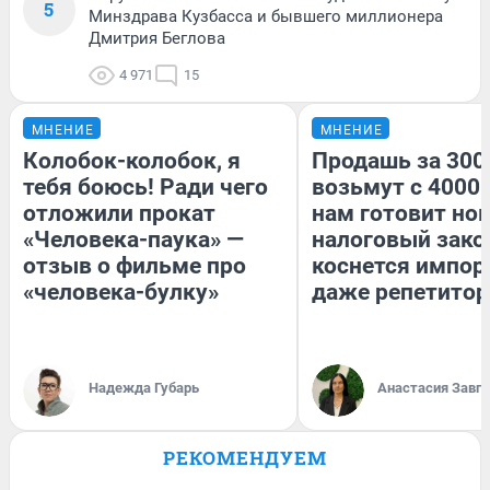
5
Минздрава Кузбасса и бывшего миллионера
Дмитрия Беглова
4 971
15
МНЕНИЕ
МНЕНИЕ
Колобок-колобок, я
Продашь за 3000
тебя боюсь! Ради чего
возьмут с 4000.
отложили прокат
нам готовит но
«Человека-паука» —
налоговый зако
отзыв о фильме про
коснется импор
«человека-булку»
даже репетитор
Надежда Губарь
Анастасия Завг
РЕКОМЕНДУЕМ