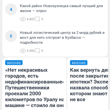
Какой район Новокузнецка самый лучший для
4
жизни — опрос
6 422
5
Новый логистический центр за 2 млрд рублей и
5
мост для него отстроят в Кузбассе —
подробности
6 392
5
МНЕНИЕ
МНЕНИЕ
«Нет некрасивых
Как вернуть де
городов, есть
после закрытия
недофинансированные».
ипотеки? Экспе
Путешественники
назвала способ,
проехали 2000
котором знают 
километров по Уралу на
не все
машине — стоило ли оно