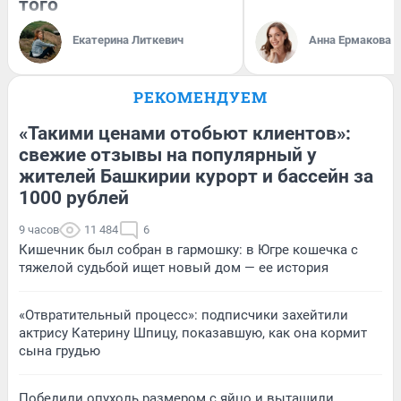
того
Екатерина Литкевич
Анна Ермакова
РЕКОМЕНДУЕМ
«Такими ценами отобьют клиентов»:
свежие отзывы на популярный у
жителей Башкирии курорт и бассейн за
1000 рублей
9 часов
11 484
6
Кишечник был собран в гармошку: в Югре кошечка с
тяжелой судьбой ищет новый дом — ее история
«Отвратительный процесс»: подписчики захейтили
актрису Катерину Шпицу, показавшую, как она кормит
сына грудью
Победили опухоль размером с яйцо и вытащили