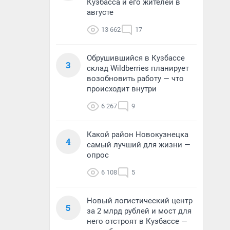
Кузбасса и его жителей в
августе
13 662
17
Обрушившийся в Кузбассе
3
склад Wildberries планирует
возобновить работу — что
происходит внутри
6 267
9
Какой район Новокузнецка
4
самый лучший для жизни —
опрос
6 108
5
Новый логистический центр
5
за 2 млрд рублей и мост для
него отстроят в Кузбассе —