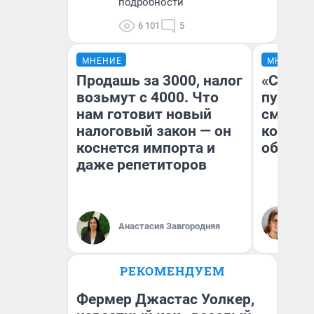
подробности
6 101
5
МНЕНИЕ
МНЕНИЕ
Продашь за 3000, налог
«Спутал
возьмут с 4000. Что
пургу».
нам готовит новый
смерте
налоговый закон — он
которы
коснется импорта и
обнару
даже репетиторов
Ир
Гл
Анастасия Завгородняя
«Р
Во
РЕКОМЕНДУЕМ
Фермер Джастас Уолкер,