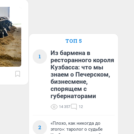
ТОП 5
Из бармена в
1
ресторанного короля
Кузбасса: что мы
знаем о Печерском,
бизнесмене,
спорящем с
губернаторами
14 357
12
«Плохо, как никогда до
2
этого»: таролог о судьбе