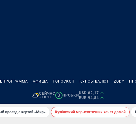
ЛЕПРОГРАММА
АФИША
ГОРОСКОП
КУРСЫ ВАЛЮТ
ZODY
ПР
USD 82,17
СЕЙЧАС
3
ПРОБКИ
+18°C
EUR 94,84
ый проезд с картой «Мир»
Кузбасский мэр-взяточник хочет домой