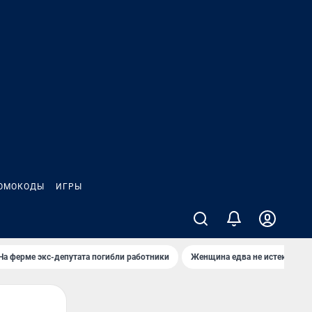
ОМОКОДЫ
ИГРЫ
На ферме экс-депутата погибли работники
Женщина едва не истекла кро