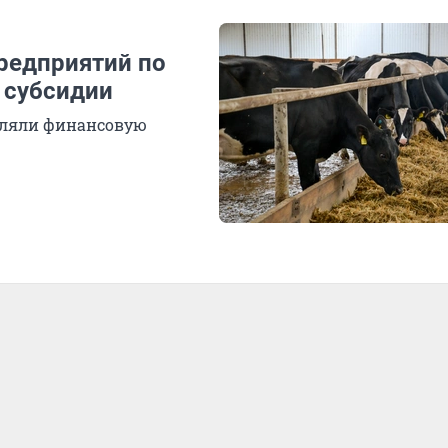
редприятий по
 субсидии
еляли финансовую