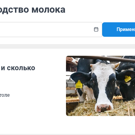
одство молока
Примен
 и сколько
толе