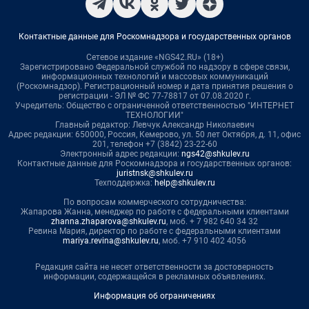
Контактные данные для Роскомнадзора и государственных органов
Сетевое издание «NGS42.RU» (18+)
Зарегистрировано Федеральной службой по надзору в сфере связи,
информационных технологий и массовых коммуникаций
(Роскомнадзор). Регистрационный номер и дата принятия решения о
регистрации - ЭЛ № ФС 77-78817 от 07.08.2020 г.
Учредитель: Общество с ограниченной ответственностью "ИНТЕРНЕТ
ТЕХНОЛОГИИ"
Главный редактор: Левчук Александр Николаевич
Адрес редакции: 650000, Россия, Кемерово, ул. 50 лет Октября, д. 11, офис
201, телефон +7 (3842) 23-22-60
Электронный адрес редакции:
ngs42@shkulev.ru
Контактные данные для Роскомнадзора и государственных органов:
juristnsk@shkulev.ru
Техподдержка:
help@shkulev.ru
По вопросам коммерческого сотрудничества:
Жапарова Жанна, менеджер по работе с федеральными клиентами
zhanna.zhaparova@shkulev.ru
, моб. + 7 982 640 34 32
Ревина Мария, директор по работе с федеральными клиентами
mariya.revina@shkulev.ru
, моб. +7 910 402 4056
Редакция сайта не несет ответственности за достоверность
информации, содержащейся в рекламных объявлениях.
Информация об ограничениях