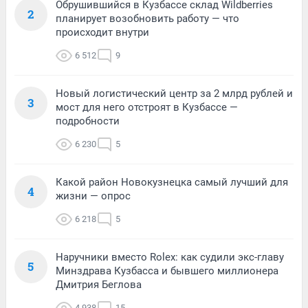
Обрушившийся в Кузбассе склад Wildberries
2
планирует возобновить работу — что
происходит внутри
6 512
9
Новый логистический центр за 2 млрд рублей и
3
мост для него отстроят в Кузбассе —
подробности
6 230
5
Какой район Новокузнецка самый лучший для
4
жизни — опрос
6 218
5
Наручники вместо Rolex: как судили экс-главу
5
Минздрава Кузбасса и бывшего миллионера
Дмитрия Беглова
4 938
15