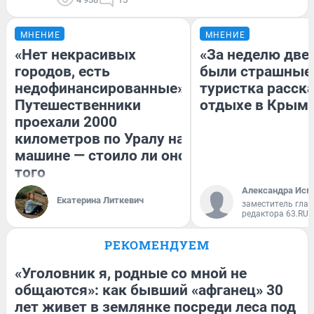
МНЕНИЕ
МНЕНИЕ
«Нет некрасивых
«За неделю две
городов, есть
были страшные
недофинансированные».
туристка расска
Путешественники
отдыхе в Крым
проехали 2000
километров по Уралу на
машине — стоило ли оно
того
Александра Исм
Екатерина Литкевич
заместитель глав
редактора 63.RU
РЕКОМЕНДУЕМ
«Уголовник я, родные со мной не
общаются»: как бывший «афганец» 30
лет живет в землянке посреди леса под