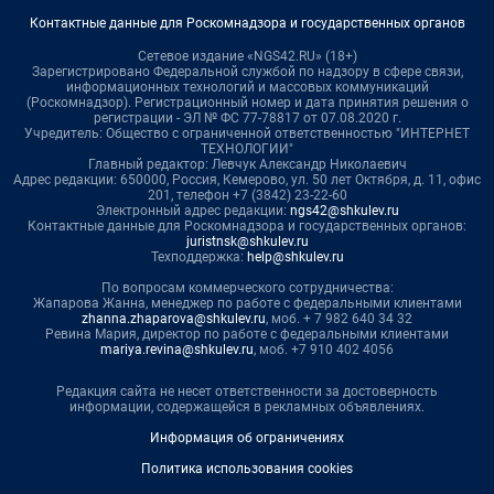
Контактные данные для Роскомнадзора и государственных органов
Сетевое издание «NGS42.RU» (18+)
Зарегистрировано Федеральной службой по надзору в сфере связи,
информационных технологий и массовых коммуникаций
(Роскомнадзор). Регистрационный номер и дата принятия решения о
регистрации - ЭЛ № ФС 77-78817 от 07.08.2020 г.
Учредитель: Общество с ограниченной ответственностью "ИНТЕРНЕТ
ТЕХНОЛОГИИ"
Главный редактор: Левчук Александр Николаевич
Адрес редакции: 650000, Россия, Кемерово, ул. 50 лет Октября, д. 11, офис
201, телефон +7 (3842) 23-22-60
Электронный адрес редакции:
ngs42@shkulev.ru
Контактные данные для Роскомнадзора и государственных органов:
juristnsk@shkulev.ru
Техподдержка:
help@shkulev.ru
По вопросам коммерческого сотрудничества:
Жапарова Жанна, менеджер по работе с федеральными клиентами
zhanna.zhaparova@shkulev.ru
, моб. + 7 982 640 34 32
Ревина Мария, директор по работе с федеральными клиентами
mariya.revina@shkulev.ru
, моб. +7 910 402 4056
Редакция сайта не несет ответственности за достоверность
информации, содержащейся в рекламных объявлениях.
Информация об ограничениях
Политика использования cookies