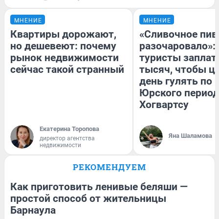
МНЕНИЕ
МНЕНИЕ
Квартиры дорожают,
«Сливочное пив
но дешевеют: почему
разочаровало»:
рынок недвижимости
туристы заплат
сейчас такой странный
тысяч, чтобы ц
день гулять по 
Юрского период
Хогвартсу
Екатерина Торопова
Яна Шаламова
директор агентства
недвижимости
РЕКОМЕНДУЕМ
Как приготовить ленивые беляши —
простой способ от жительницы
Барнаула