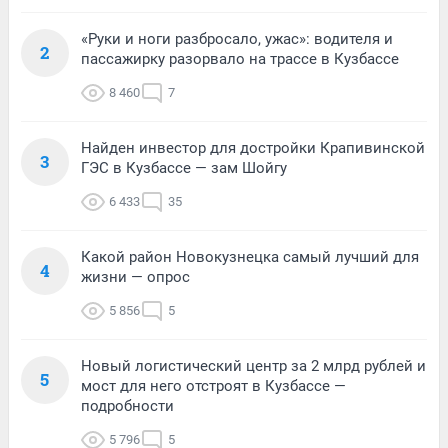
«Руки и ноги разбросало, ужас»: водителя и
2
пассажирку разорвало на трассе в Кузбассе
8 460
7
Найден инвестор для достройки Крапивинской
3
ГЭС в Кузбассе — зам Шойгу
6 433
35
Какой район Новокузнецка самый лучший для
4
жизни — опрос
5 856
5
Новый логистический центр за 2 млрд рублей и
5
мост для него отстроят в Кузбассе —
подробности
5 796
5