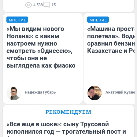
4 538
15
МНЕНИЕ
МНЕНИЕ
«Мы видим нового
«Машина прост
Нолана»: с каким
полетела». Води
настроем нужно
сравнил бензин
смотреть «Одиссею»,
Казахстане и Р
чтобы она не
выглядела как фиаско
Надежда Губарь
Анатолий Кузне
РЕКОМЕНДУЕМ
«Все еще в шоке»: сыну Трусовой
исполнился год — трогательный пост и