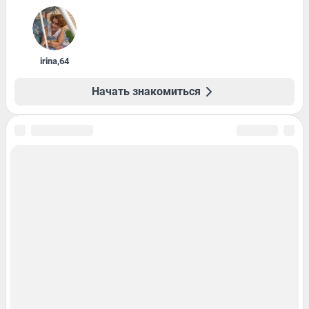
irina
,
64
Начать знакомиться