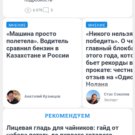
6 079
5
МНЕНИЕ
МНЕНИЕ
«Машина просто
«Никого нельзя
полетела». Водитель
победить». О ч
сравнил бензин в
главный блокба
Казахстане и России
этого года, кот
бьет рекорды в
прокате: честн
отзыв на «Одис
Нолана
Стас Соколов
Анатолий Кузнецов
Эксперт
РЕКОМЕНДУЕМ
Лицевая гладь для чайников: гайд от
набора петель до первого готового