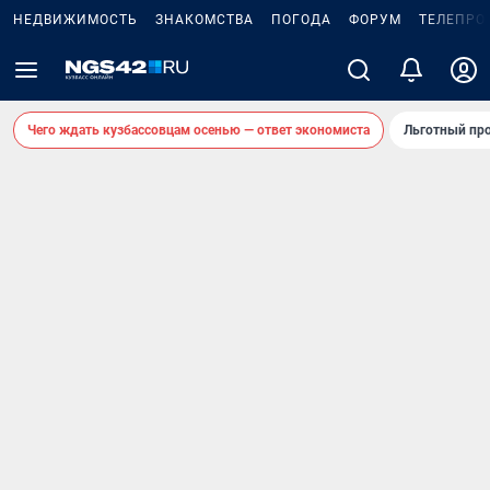
НЕДВИЖИМОСТЬ
ЗНАКОМСТВА
ПОГОДА
ФОРУМ
ТЕЛЕПРО
Чего ждать кузбассовцам осенью — ответ экономиста
Льготный про