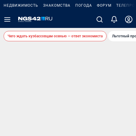
НЕДВИЖИМОСТЬ
ЗНАКОМСТВА
ПОГОДА
ФОРУМ
ТЕЛЕПРО
Чего ждать кузбассовцам осенью — ответ экономиста
Льготный про