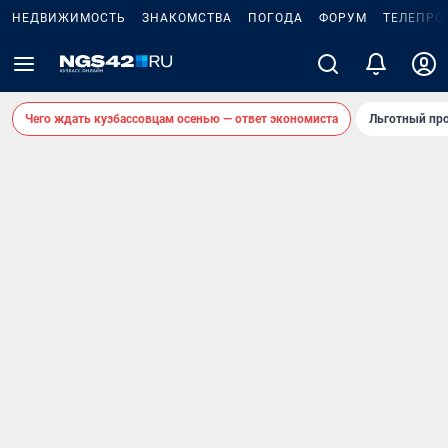
НЕДВИЖИМОСТЬ
ЗНАКОМСТВА
ПОГОДА
ФОРУМ
ТЕЛЕПРО
Чего ждать кузбассовцам осенью — ответ экономиста
Льготный про