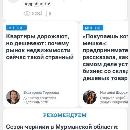
подробности
6 092
5
МНЕНИЕ
МНЕНИЕ
Квартиры дорожают,
«Покупаешь кот
но дешевеют: почему
мешке»:
рынок недвижимости
предпринимате
сейчас такой странный
рассказала, как
самом деле уст
бизнес со скла
дешевых товар
Екатерина Торопова
Наталья Шорохо
директор агентства
Открыла кофейну
недвижимости
деньги соцразви
РЕКОМЕНДУЕМ
Сезон черники в Мурманской области: