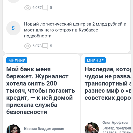
6 087
5
Новый логистический центр за 2 млрд рублей и
5
мост для него отстроят в Кузбассе —
подробности
6 078
5
МНЕНИЕ
МНЕНИЕ
Мой банк меня
Наследие, кото
бережет. Журналист
чудом не разва
хотела снять 200
транспортный э
тысяч, чтобы погасить
разнес миф о «
кредит, — к ней домой
советских доро
приехала служба
безопасности
Олег Арефьев
Блогер, предприн
Ксения Владимирская
владелец в тран