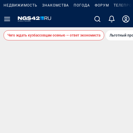
НЕДВИЖИМОСТЬ
ЗНАКОМСТВА
ПОГОДА
ФОРУМ
ТЕЛЕПРО
Чего ждать кузбассовцам осенью — ответ экономиста
Льготный про