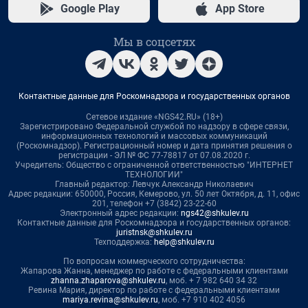
Google Play
App Store
Мы в соцсетях
Контактные данные для Роскомнадзора и государственных органов
Сетевое издание «NGS42.RU» (18+)
Зарегистрировано Федеральной службой по надзору в сфере связи,
информационных технологий и массовых коммуникаций
(Роскомнадзор). Регистрационный номер и дата принятия решения о
регистрации - ЭЛ № ФС 77-78817 от 07.08.2020 г.
Учредитель: Общество с ограниченной ответственностью "ИНТЕРНЕТ
ТЕХНОЛОГИИ"
Главный редактор: Левчук Александр Николаевич
Адрес редакции: 650000, Россия, Кемерово, ул. 50 лет Октября, д. 11, офис
201, телефон +7 (3842) 23-22-60
Электронный адрес редакции:
ngs42@shkulev.ru
Контактные данные для Роскомнадзора и государственных органов:
juristnsk@shkulev.ru
Техподдержка:
help@shkulev.ru
По вопросам коммерческого сотрудничества:
Жапарова Жанна, менеджер по работе с федеральными клиентами
zhanna.zhaparova@shkulev.ru
, моб. + 7 982 640 34 32
Ревина Мария, директор по работе с федеральными клиентами
mariya.revina@shkulev.ru
, моб. +7 910 402 4056