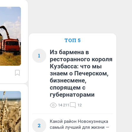
ТОП 5
Из бармена в
1
ресторанного короля
Кузбасса: что мы
знаем о Печерском,
бизнесмене,
спорящем с
губернаторами
14 211
12
Какой район Новокузнецка
2
самый лучший для жизни —