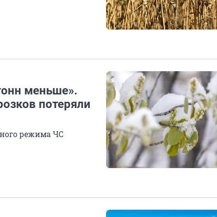
тонн меньше».
розков потеряли
ьного режима ЧС