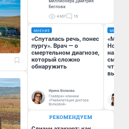
миллионера Дмитрия
Беглова
4 657
15
МНЕНИЕ
МНЕНИЕ
«Спуталась речь, понес
«Мы ви
пургу». Врач — о
Нолана
смертельном диагнозе,
настро
который сложно
смотре
обнаружить
чтобы 
выгляд
Ирина Волкова
Главврач клиники
На
«Реабилитация доктора
Волковой»
РЕКОМЕНДУЕМ
Слизни атакуют: как