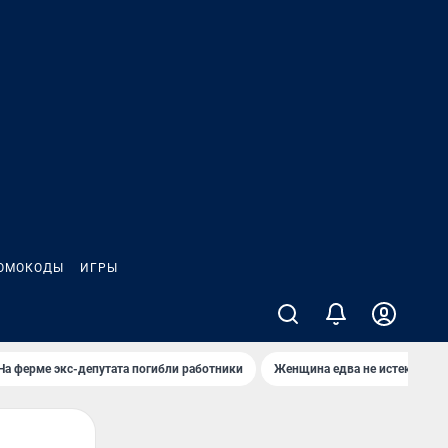
ОМОКОДЫ
ИГРЫ
На ферме экс-депутата погибли работники
Женщина едва не истекла кро