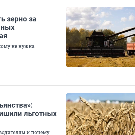
ть зерно за
вных
ая
кому не нужна
ьянства»:
лишили льготных
зводителям и почему