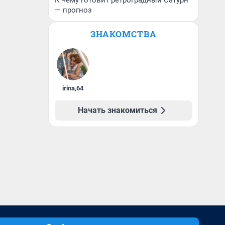
К чему готовит ретроградный Сатурн
— прогноз
ЗНАКОМСТВА
irina
,
64
Начать знакомиться