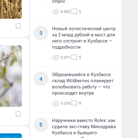
опрос
6 002
5
Новый логистический центр
3
за 2 млрд рублей и мост для
него отстроят в Кузбассе —
подробности
5 971
5
Обрушившийся в Кузбассе
4
склад Wildberries планирует
возобновить работу — что
происходит внутри
5 376
9
Наручники вместо Rolex: как
5
судили экс-главу Минздрава
Кузбасса и бывшего