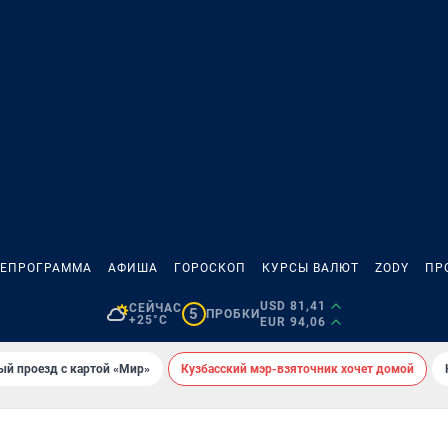
ЛЕПРОГРАММА
АФИША
ГОРОСКОП
КУРСЫ ВАЛЮТ
ZODY
ПР
USD 81,41
СЕЙЧАС
5
ПРОБКИ
+25°C
EUR 94,06
ый проезд с картой «Мир»
Кузбасский мэр-взяточник хочет домой