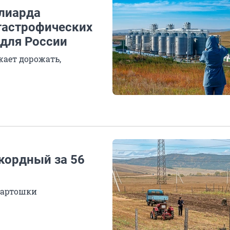
ллиарда
тастрофических
 для России
жает дорожать,
кордный за 56
картошки