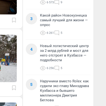
6 573
9
Какой район Новокузнецка
3
самый лучший для жизни —
опрос
6 261
5
Новый логистический центр
4
за 2 млрд рублей и мост для
него отстроят в Кузбассе —
подробности
6 256
5
Наручники вместо Rolex: как
5
судили экс-главу Минздрава
Кузбасса и бывшего
миллионера Дмитрия
Беглова