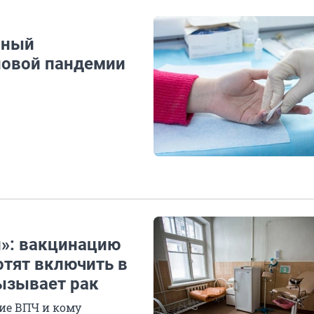
сный
новой пандемии
и»: вакцинацию
отят включить в
ызывает рак
ие ВПЧ и кому