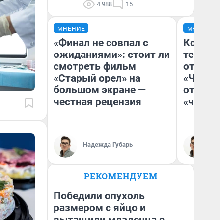
4 988
15
МНЕНИЕ
МНЕНИЕ
«Финал не совпал с
Колобо
ожиданиями»: стоит ли
тебя бо
смотреть фильм
отложи
«Старый орел» на
«Челов
большом экране —
отзыв 
честная рецензия
«челов
Надежда Губарь
На
РЕКОМЕНДУЕМ
Победили опухоль
размером с яйцо и
вытащили младенца с