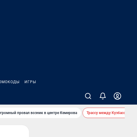
ОМОКОДЫ
ИГРЫ
громный провал возник в центре Кемерова
Трассу между Кузбассом и 