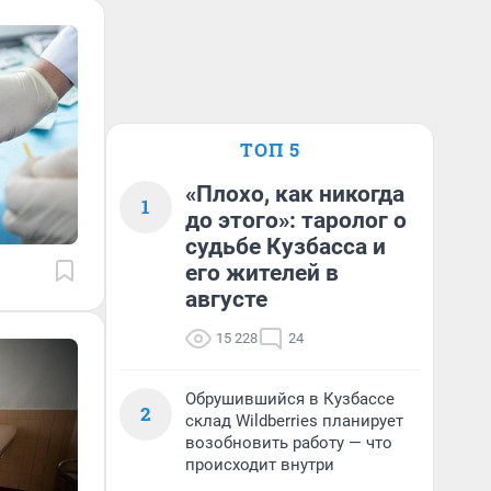
ТОП 5
«Плохо, как никогда
1
до этого»: таролог о
судьбе Кузбасса и
его жителей в
августе
15 228
24
Обрушившийся в Кузбассе
2
склад Wildberries планирует
возобновить работу — что
происходит внутри