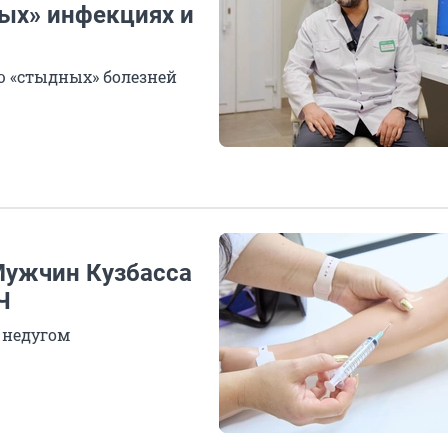
ных» инфекциях и
ю «стыдных» болезней
Мужчин Кузбасса
Ч
с недугом