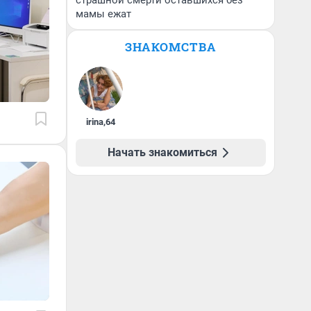
страшной смерти оставшихся без
мамы ежат
ЗНАКОМСТВА
irina
,
64
Начать знакомиться