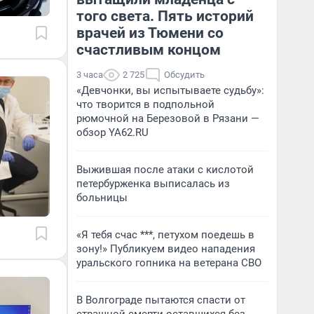
того света. Пять историй
врачей из Тюмени со
счастливым концом
3 часа
2 725
Обсудить
«Девчонки, вы испытываете судьбу»:
что творится в подпольной
рюмочной на Березовой в Рязани —
обзор YA62.RU
Выжившая после атаки с кислотой
петербурженка выписалась из
больницы
«Я тебя счас ***, петухом поедешь в
зону!» Публикуем видео нападения
уральского гопника на ветерана СВО
В Волгограде пытаются спасти от