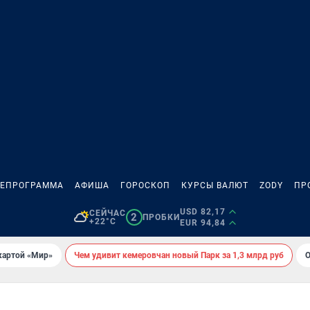
ЛЕПРОГРАММА
АФИША
ГОРОСКОП
КУРСЫ ВАЛЮТ
ZODY
ПР
USD 82,17
СЕЙЧАС
2
ПРОБКИ
+22°C
EUR 94,84
картой «Мир»
Чем удивит кемеровчан новый Парк за 1,3 млрд руб
О