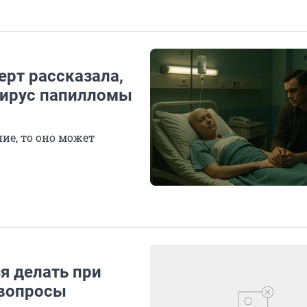
ерт рассказала,
 вирус папилломы
ие, то оно может
я делать при
 вопросы