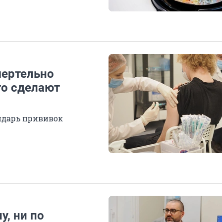
мертельно
го сделают
ндарь прививок
у, ни по