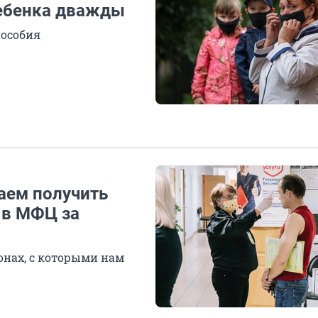
ебенка дважды
пособия
ваем получить
 в МФЦ за
онах, с которыми нам