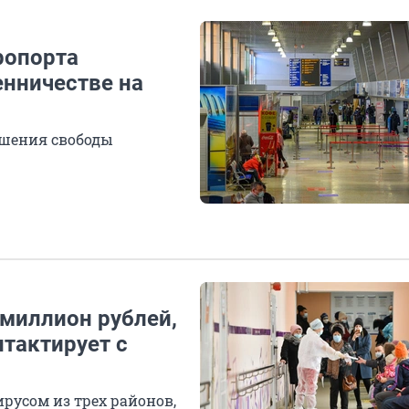
ропорта
нничестве на
ишения свободы
 миллион рублей,
нтактирует с
русом из трех районов,