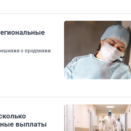
региональные
 решения о продлении
сколько
сные выплаты