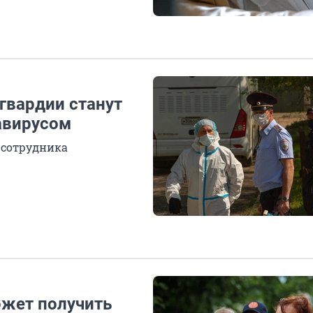
сгвардии станут
авирусом
 сотрудника
ожет получить