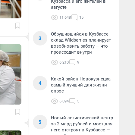
Кузбасса и его жителей в
августе
11 648
15
Обрушившийся в Кузбассе
3
склад Wildberries планирует
возобновить работу — что
происходит внутри
6 210
9
Какой район Новокузнецка
4
самый лучший для жизни —
опрос
6 094
5
Новый логистический центр
5
за 2 млрд рублей и мост для
него отстроят в Кузбассе —