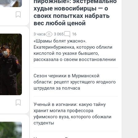
пирожные»: экстремально
худые новосибирцы — о
своих попытках набрать
вес любой ценой
3 часа
3 065
16
«Шрамы болят ужасно».
Екатеринбурженка, которую облили
кислотой по указке бывшего,
рассказала о своем восстановлении
Сезон черники в Мурманской
области: рецепт хрустящего ягодного
штруделя за полчаса
Ученый в изгнании: какую тайну
хранит могила профессора
уфимского вуза, которого обожали
студенты