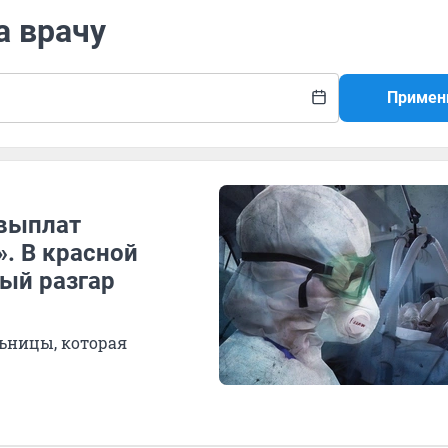
а врачу
Примен
 выплат
. В красной
мый разгар
ьницы, которая