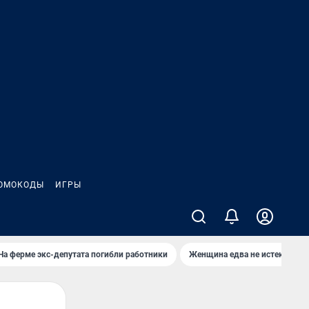
ОМОКОДЫ
ИГРЫ
На ферме экс-депутата погибли работники
Женщина едва не истекла кро