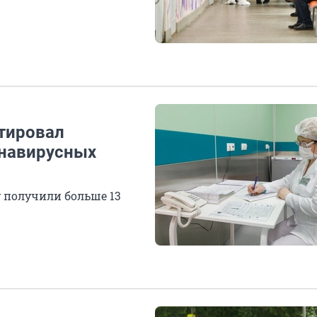
тировал
навирусных
у получили больше 13