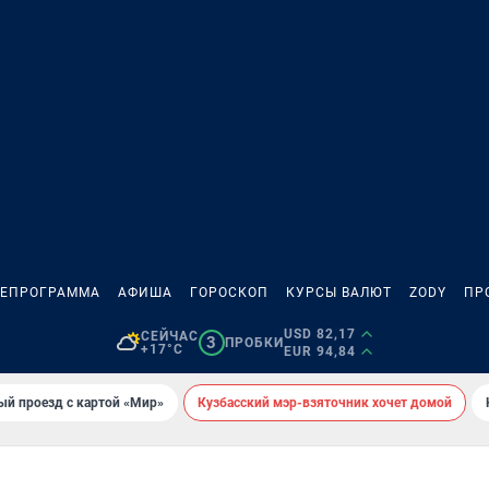
ЛЕПРОГРАММА
АФИША
ГОРОСКОП
КУРСЫ ВАЛЮТ
ZODY
ПР
USD 82,17
СЕЙЧАС
3
ПРОБКИ
+17°C
EUR 94,84
ый проезд с картой «Мир»
Кузбасский мэр-взяточник хочет домой