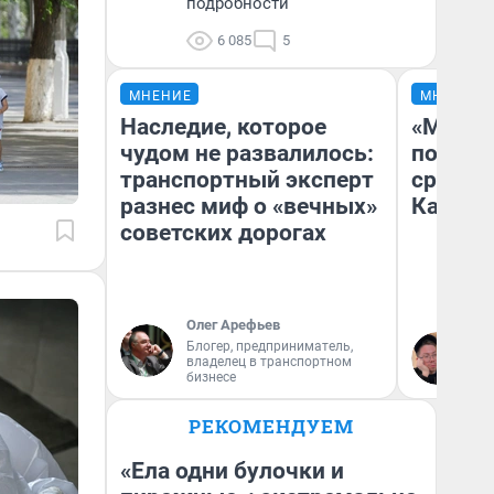
подробности
6 085
5
МНЕНИЕ
МНЕНИЕ
Наследие, которое
«Машин
чудом не развалилось:
полете
транспортный эксперт
сравни
разнес миф о «вечных»
Казахс
советских дорогах
Олег Арефьев
Блогер, предприниматель,
Ан
владелец в транспортном
бизнесе
РЕКОМЕНДУЕМ
«Ела одни булочки и