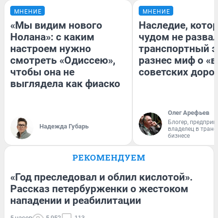
МНЕНИЕ
МНЕНИЕ
«Мы видим нового
Наследие, кото
Нолана»: с каким
чудом не разва
настроем нужно
транспортный э
смотреть «Одиссею»,
разнес миф о «
чтобы она не
советских доро
выглядела как фиаско
Олег Арефьев
Блогер, предприн
Надежда Губарь
владелец в тран
бизнесе
РЕКОМЕНДУЕМ
«Год преследовал и облил кислотой».
Рассказ петербурженки о жестоком
нападении и реабилитации
5 часов
5 952
113