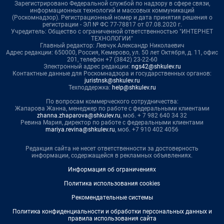
Зарегистрировано Федеральной службой по надзору в сфере связи,
информационных технологий и массовых коммуникаций
(Роскомнадзор). Регистрационный номер и дата принятия решения о
регистрации - ЭЛ № ФС 77-78817 от 07.08.2020 г.
Учредитель: Общество с ограниченной ответственностью "ИНТЕРНЕТ
ТЕХНОЛОГИИ"
Главный редактор: Левчук Александр Николаевич
Адрес редакции: 650000, Россия, Кемерово, ул. 50 лет Октября, д. 11, офис
201, телефон +7 (3842) 23-22-60
Электронный адрес редакции:
ngs42@shkulev.ru
Контактные данные для Роскомнадзора и государственных органов:
juristnsk@shkulev.ru
Техподдержка:
help@shkulev.ru
По вопросам коммерческого сотрудничества:
Жапарова Жанна, менеджер по работе с федеральными клиентами
zhanna.zhaparova@shkulev.ru
, моб. + 7 982 640 34 32
Ревина Мария, директор по работе с федеральными клиентами
mariya.revina@shkulev.ru
, моб. +7 910 402 4056
Редакция сайта не несет ответственности за достоверность
информации, содержащейся в рекламных объявлениях.
Информация об ограничениях
Политика использования cookies
Рекомендательные системы
Политика конфиденциальности и обработки персональных данных и
правила использования сайта