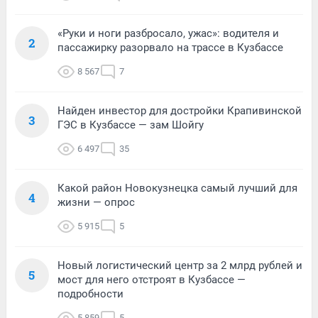
«Руки и ноги разбросало, ужас»: водителя и
2
пассажирку разорвало на трассе в Кузбассе
8 567
7
Найден инвестор для достройки Крапивинской
3
ГЭС в Кузбассе — зам Шойгу
6 497
35
Какой район Новокузнецка самый лучший для
4
жизни — опрос
5 915
5
Новый логистический центр за 2 млрд рублей и
5
мост для него отстроят в Кузбассе —
подробности
5 859
5