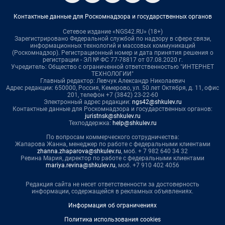
Контактные данные для Роскомнадзора и государственных органов
Сетевое издание «NGS42.RU» (18+)
Зарегистрировано Федеральной службой по надзору в сфере связи,
информационных технологий и массовых коммуникаций
(Роскомнадзор). Регистрационный номер и дата принятия решения о
регистрации - ЭЛ № ФС 77-78817 от 07.08.2020 г.
Учредитель: Общество с ограниченной ответственностью "ИНТЕРНЕТ
ТЕХНОЛОГИИ"
Главный редактор: Левчук Александр Николаевич
Адрес редакции: 650000, Россия, Кемерово, ул. 50 лет Октября, д. 11, офис
201, телефон +7 (3842) 23-22-60
Электронный адрес редакции:
ngs42@shkulev.ru
Контактные данные для Роскомнадзора и государственных органов:
juristnsk@shkulev.ru
Техподдержка:
help@shkulev.ru
По вопросам коммерческого сотрудничества:
Жапарова Жанна, менеджер по работе с федеральными клиентами
zhanna.zhaparova@shkulev.ru
, моб. + 7 982 640 34 32
Ревина Мария, директор по работе с федеральными клиентами
mariya.revina@shkulev.ru
, моб. +7 910 402 4056
Редакция сайта не несет ответственности за достоверность
информации, содержащейся в рекламных объявлениях.
Информация об ограничениях
Политика использования cookies