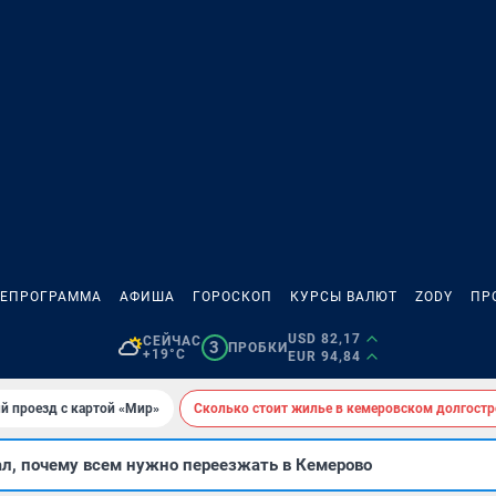
ЛЕПРОГРАММА
АФИША
ГОРОСКОП
КУРСЫ ВАЛЮТ
ZODY
ПР
USD 82,17
СЕЙЧАС
3
ПРОБКИ
+19°C
EUR 94,84
й проезд с картой «Мир»
Сколько стоит жилье в кемеровском долгостр
ал, почему всем нужно переезжать в Кемерово