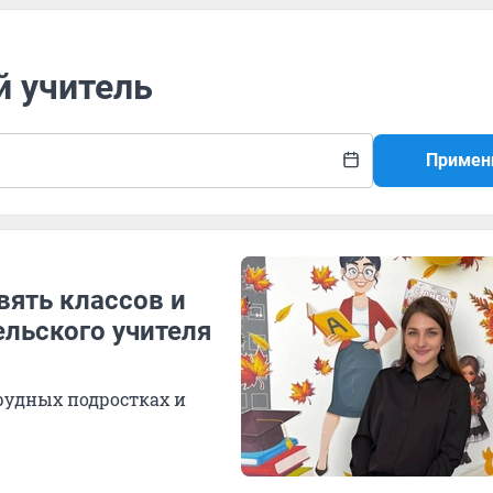
й учитель
Примен
вять классов и
ельского учителя
трудных подростках и