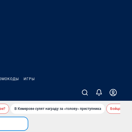
ОМОКОДЫ
ИГРЫ
ое?
В Кемерове сулят награду за «голову» преступника
Бойцовский 