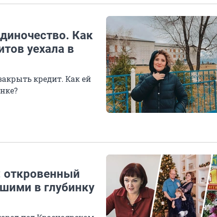
одиночество. Как
итов уехала в
закрыть кредит. Как ей
инке?
: откровенный
вшими в глубинку