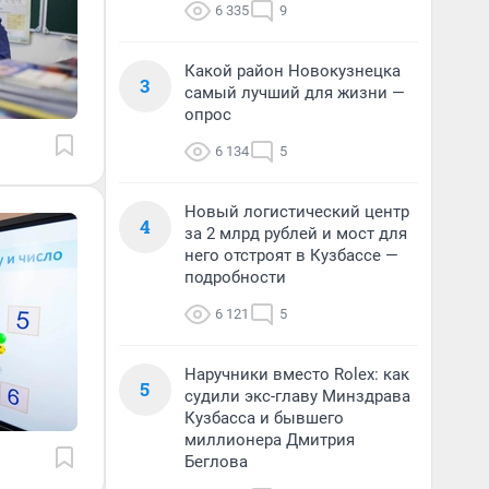
6 335
9
Какой район Новокузнецка
3
самый лучший для жизни —
опрос
6 134
5
Новый логистический центр
4
за 2 млрд рублей и мост для
него отстроят в Кузбассе —
подробности
6 121
5
Наручники вместо Rolex: как
5
судили экс-главу Минздрава
Кузбасса и бывшего
миллионера Дмитрия
Беглова