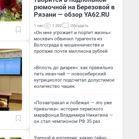
рюмочной на Березовой в
Рязани — обзор YA62.RU
1 час
1 202
Обсудить
«Он мне угрожает и портит жизнь»:
москвич обвинил турагента из
Волгограда в мошенничестве и
пропаже почти миллиона рублей
«Вплоть до диареи»: как правильно
пить иван-чай — новосибирский
нутрициолог подсчитал допустимое
количество чашек
«Позавтракал и побежал — это уже
привычка»: история пермского
марафонца Владимира Никитина —
он стал чемпионом РФ 35 раз
Ученый в изгнании: какую тайну