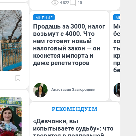
4 822
15
МНЕНИЕ
МНЕНИЕ
Продашь за 3000, налог
Мой ба
возьмут с 4000. Что
береже
нам готовит новый
хотела 
налоговый закон — он
тысяч,
коснется импорта и
кредит,
даже репетиторов
приеха
безопа
Кс
Анастасия Завгородняя
Ав
РЕКОМЕНДУЕМ
«Девчонки, вы
испытываете судьбу»: что
творится в подпольной