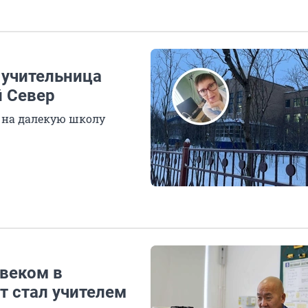
 учительница
й Север
 на далекую школу
веком в
т стал учителем