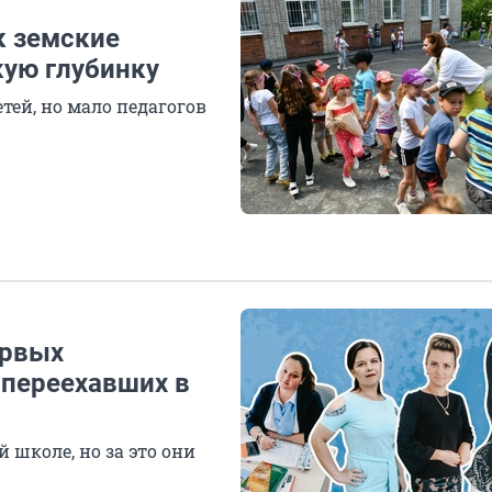
к земские
кую глубинку
етей, но мало педагогов
ервых
 переехавших в
 школе, но за это они