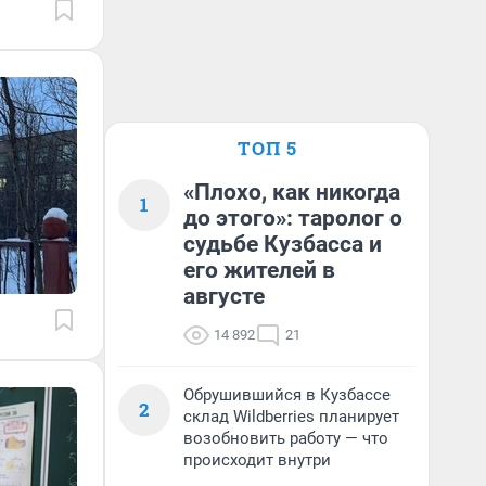
ТОП 5
«Плохо, как никогда
1
до этого»: таролог о
судьбе Кузбасса и
его жителей в
августе
14 892
21
Обрушившийся в Кузбассе
2
склад Wildberries планирует
возобновить работу — что
происходит внутри