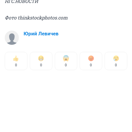
НГС.НОВОСТИ
Фото thinkstockphotos.com
Юрий Левичев
0
0
0
0
0