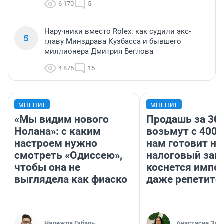
6 170
5
Наручники вместо Rolex: как судили экс-
5
главу Минздрава Кузбасса и бывшего
миллионера Дмитрия Беглова
4 875
15
МНЕНИЕ
МНЕНИЕ
«Мы видим нового
Продашь за 300
Нолана»: с каким
возьмут с 4000
настроем нужно
нам готовит н
смотреть «Одиссею»,
налоговый зако
чтобы она не
коснется импор
выглядела как фиаско
даже репетито
Надежда Губарь
Анастасия Зав