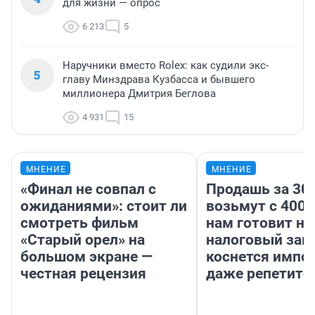
для жизни — опрос
6 213
5
Наручники вместо Rolex: как судили экс-
5
главу Минздрава Кузбасса и бывшего
миллионера Дмитрия Беглова
4 931
15
МНЕНИЕ
МНЕНИЕ
«Финал не совпал с
Продашь за 300
ожиданиями»: стоит ли
возьмут с 4000
смотреть фильм
нам готовит н
«Старый орел» на
налоговый зако
большом экране —
коснется импор
честная рецензия
даже репетито