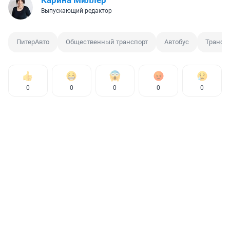
Выпускающий редактор
ПитерАвто
Общественный транспорт
Автобус
Трансп
0
0
0
0
0